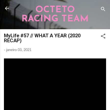
Pular para o conteúdo principal
OCTETO
RACING TEAM
MyLife #57 // WHAT A YEAR (2020
RECAP)
-
janeiro 03, 2021