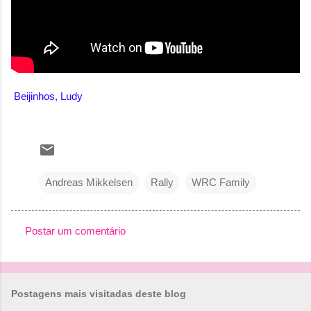
Beijinhos, Ludy
Andreas Mikkelsen
Rally
WRC Family
Postar um comentário
C
o
m
Postagens mais visitadas deste blog
e