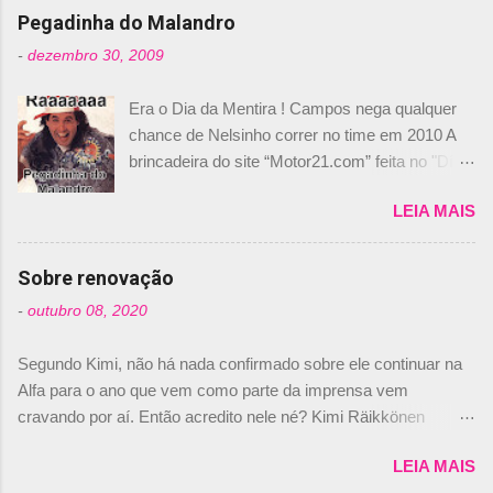
n
Pegadinha do Malandro
t
-
dezembro 30, 2009
á
Era o Dia da Mentira ! Campos nega qualquer
r
chance de Nelsinho correr no time em 2010 A
i
brincadeira do site “Motor21.com” feita no "Día
o
de los Santos Inocentes" – que equivale ao 1º
s
LEIA MAIS
de abril –, afirmando que Nelson Piquet havia
comprado 15% das ações da Campos, dando,
com isso, um lugar no time a Nelsinho Piquet,
Sobre renovação
foi esclarecida de uma vez por todas por
-
outubro 08, 2020
Daniele Audetto, diretor da escuderia. O
dirigente foi taxativo ao declarar que o brasileiro
Segundo Kimi, não há nada confirmado sobre ele continuar na
não será o companheiro de Bruno Senna em
Alfa para o ano que vem como parte da imprensa vem
2010. "Na verdade, nós recebemos uma oferta
cravando por aí. Então acredito nele né? Kimi Räikkönen
de Piquet", admitiu Audetto. “Mas depois de ter
answers latest rumours: "If you believe the news then it’s the
assinado com Bruno Senna, não podemos ter
LEIA MAIS
truth but I’ve never had an option in my contract so that’s
dois brasileiros”, explicou, dizendo ainda que