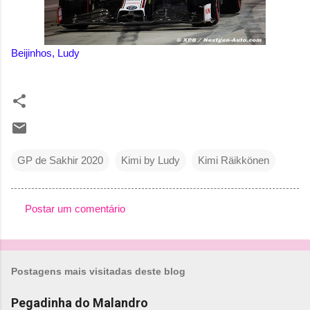
Beijinhos, Ludy
GP de Sakhir 2020
Kimi by Ludy
Kimi Räikkönen
Postar um comentário
C
o
m
Postagens mais visitadas deste blog
e
n
Pegadinha do Malandro