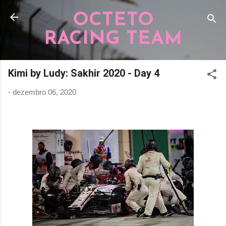
Pular para o conteúdo principal
OCTETO
RACING TEAM
Kimi by Ludy: Sakhir 2020 - Day 4
-
dezembro 06, 2020