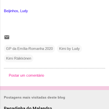
Beijinhos, Ludy
GP da Emília-Romanha 2020
Kimi by Ludy
Kimi Räikkönen
Postar um comentário
C
o
m
Postagens mais visitadas deste blog
e
n
Pegadinha do Malandro