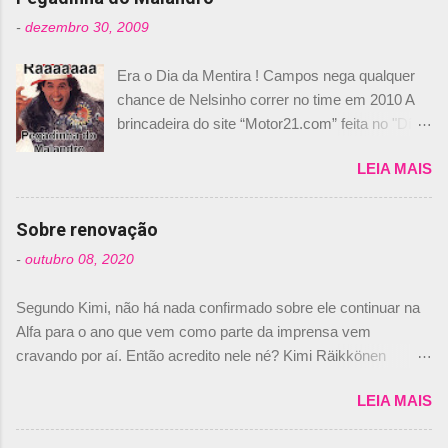
t
-
dezembro 30, 2009
á
Era o Dia da Mentira ! Campos nega qualquer
r
chance de Nelsinho correr no time em 2010 A
i
brincadeira do site “Motor21.com” feita no "Día
o
de los Santos Inocentes" – que equivale ao 1º
s
LEIA MAIS
de abril –, afirmando que Nelson Piquet havia
comprado 15% das ações da Campos, dando,
com isso, um lugar no time a Nelsinho Piquet,
Sobre renovação
foi esclarecida de uma vez por todas por
-
outubro 08, 2020
Daniele Audetto, diretor da escuderia. O
dirigente foi taxativo ao declarar que o brasileiro
Segundo Kimi, não há nada confirmado sobre ele continuar na
não será o companheiro de Bruno Senna em
Alfa para o ano que vem como parte da imprensa vem
2010. "Na verdade, nós recebemos uma oferta
cravando por aí. Então acredito nele né? Kimi Räikkönen
de Piquet", admitiu Audetto. “Mas depois de ter
answers latest rumours: "If you believe the news then it’s the
assinado com Bruno Senna, não podemos ter
LEIA MAIS
truth but I’ve never had an option in my contract so that’s
dois brasileiros”, explicou, dizendo ainda que
should, pretty much, tell you that it’s not true." #Kimi7 #EifelGP
não tem nada contra o filho do tricampeão