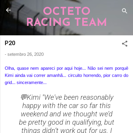
Pular para o conteúdo principal
OCTETO
RACING TEAM
P20
-
setembro 26, 2020
Olha, quase nem apareci por aqui hoje... Não sei nem porquê
Kimi ainda vai correr amanhã... circuito horrendo, pior carro do
grid... sinceramente...
💬Kimi "We've been reasonably
happy with the car so far this
weekend and we thought we’d
be pretty good in qualifying, but
things didn’t work out for us. I