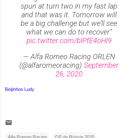
spun at turn two in my fast lap
and that was it. Tomorrow will
be a big challenge but we’ll see
what we can do to recover"
pic.twitter.com/blPfE4oHl9
— Alfa Romeo Racing ORLEN
(@alfaromeoracing)
September
26, 2020
Beijinhos Ludy
Alfa Romeo Racing
GP da Rússia 2020