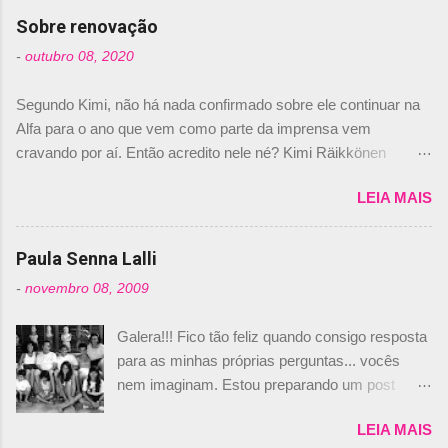
com isso, um lugar no time a Nelsinho Piquet,
Sobre renovação
foi esclarecida de uma vez por todas por
-
outubro 08, 2020
Daniele Audetto, diretor da escuderia. O
dirigente foi taxativo ao declarar que o brasileiro
Segundo Kimi, não há nada confirmado sobre ele continuar na
não será o companheiro de Bruno Senna em
Alfa para o ano que vem como parte da imprensa vem
2010. "Na verdade, nós recebemos uma oferta
cravando por aí. Então acredito nele né? Kimi Räikkönen
de Piquet", admitiu Audetto. “Mas depois de ter
answers latest rumours: "If you believe the news then it’s the
assinado com Bruno Senna, não podemos ter
LEIA MAIS
truth but I’ve never had an option in my contract so that’s
dois brasileiros”, explicou, dizendo ainda que
should, pretty much, tell you that it’s not true." #Kimi7 #EifelGP
não tem nada contra o filho do tricampeão
#AlfaRomeoRacing pic.twitter.com/77EDVn39Ia — Kimi
Paula Senna Lalli
Nelson Piquet. “Ele é um bom piloto, rápido e
Räikkönen #7 (@FansOfKR) October 8, 2020 Abaixo, o
experiente.” Audetto disse ainda que a suposta
-
novembro 08, 2009
Romain falando sobre o fato do Iceman estar há tantos anos na
compra de parte da Campos feita por Piquet
F1. What is it like to have Kimi as a team mate? 🙌 Over to you,
não corresponde à realidade. “O suposto 15%
Galera!!! Fico tão feliz quando consigo resposta
@RGrosjean ! #EifelGP 🇩🇪 #F1
de investimento seria menor do que aquilo que
para as minhas próprias perguntas... vocês
pic.twitter.com/GSAu1LWnwW — Formula 1 (@F1) October 8,
outros pilotos podem trazer: italianos, r...
nem imaginam. Estou preparando um post
2020 Beijinhos, Ludy
sobre Adriane Galisteu, porque percebi que
LEIA MAIS
nunca falei sobre ela, aqui no Octeto. No meio