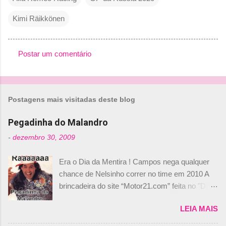
Kimi Räikkönen
Postar um comentário
C
o
m
Postagens mais visitadas deste blog
e
n
Pegadinha do Malandro
t
-
dezembro 30, 2009
á
Era o Dia da Mentira ! Campos nega qualquer
r
chance de Nelsinho correr no time em 2010 A
i
brincadeira do site “Motor21.com” feita no "Día
o
de los Santos Inocentes" – que equivale ao 1º
s
LEIA MAIS
de abril –, afirmando que Nelson Piquet havia
comprado 15% das ações da Campos, dando,