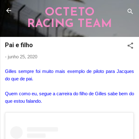
Pular para o conteúdo principal
OCTETO
RACING TEAM
Pai e filho
-
junho 25, 2020
Gilles sempre foi muito mais exemplo de piloto para Jacques
do que de pai.
Quem como eu, segue a carreira do filho de Gilles sabe bem do
que estou falando.