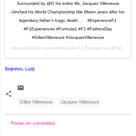
Surrounded by @f1 his entire life, Jacques Villeneuve
clinched his World Championship title fifteen years after his
legendary father's tragic death. . . . #ExperienceF1
#F1Experiences #Formula1 #F1 #FathersDay
#GillesVilleneuve #JacquesVilleneuve
Uma publicação compartilhada por
F1 Experiences
(@f1experiences) em
Beijinhos, Ludy
Gilles Villeneuve
Jacques Villeneuve
Postar um comentário
C