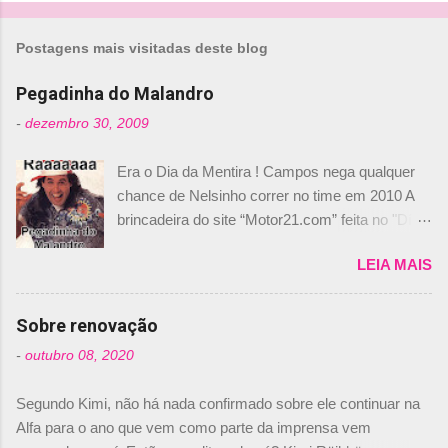
o
m
Postagens mais visitadas deste blog
e
n
Pegadinha do Malandro
t
-
dezembro 30, 2009
á
Era o Dia da Mentira ! Campos nega qualquer
r
chance de Nelsinho correr no time em 2010 A
i
brincadeira do site “Motor21.com” feita no "Día
o
de los Santos Inocentes" – que equivale ao 1º
s
LEIA MAIS
de abril –, afirmando que Nelson Piquet havia
comprado 15% das ações da Campos, dando,
com isso, um lugar no time a Nelsinho Piquet,
Sobre renovação
foi esclarecida de uma vez por todas por
-
outubro 08, 2020
Daniele Audetto, diretor da escuderia. O
dirigente foi taxativo ao declarar que o brasileiro
Segundo Kimi, não há nada confirmado sobre ele continuar na
não será o companheiro de Bruno Senna em
Alfa para o ano que vem como parte da imprensa vem
2010. "Na verdade, nós recebemos uma oferta