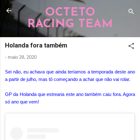
Pular para o conteúdo principal
OCTETO
RACING TEAM
Holanda fora também
-
maio 28, 2020
Sei não, eu achava que ainda teríamos a temporada deste ano
a partir de julho, mas tô começando a achar que não vai rolar.
GP da Holanda que estrearia este ano também caiu fora. Agora
só ano que vem!