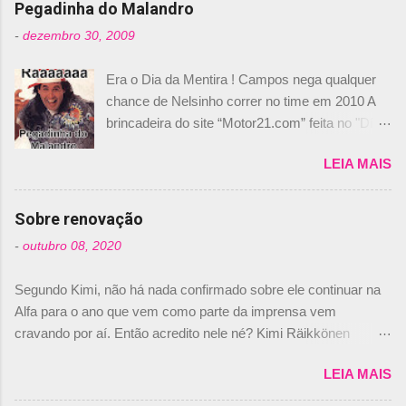
n
Pegadinha do Malandro
t
-
dezembro 30, 2009
á
Era o Dia da Mentira ! Campos nega qualquer
r
chance de Nelsinho correr no time em 2010 A
i
brincadeira do site “Motor21.com” feita no "Día
o
de los Santos Inocentes" – que equivale ao 1º
s
LEIA MAIS
de abril –, afirmando que Nelson Piquet havia
comprado 15% das ações da Campos, dando,
com isso, um lugar no time a Nelsinho Piquet,
Sobre renovação
foi esclarecida de uma vez por todas por
-
outubro 08, 2020
Daniele Audetto, diretor da escuderia. O
dirigente foi taxativo ao declarar que o brasileiro
Segundo Kimi, não há nada confirmado sobre ele continuar na
não será o companheiro de Bruno Senna em
Alfa para o ano que vem como parte da imprensa vem
2010. "Na verdade, nós recebemos uma oferta
cravando por aí. Então acredito nele né? Kimi Räikkönen
de Piquet", admitiu Audetto. “Mas depois de ter
answers latest rumours: "If you believe the news then it’s the
assinado com Bruno Senna, não podemos ter
LEIA MAIS
truth but I’ve never had an option in my contract so that’s
dois brasileiros”, explicou, dizendo ainda que
should, pretty much, tell you that it’s not true." #Kimi7 #EifelGP
não tem nada contra o filho do tricampeão