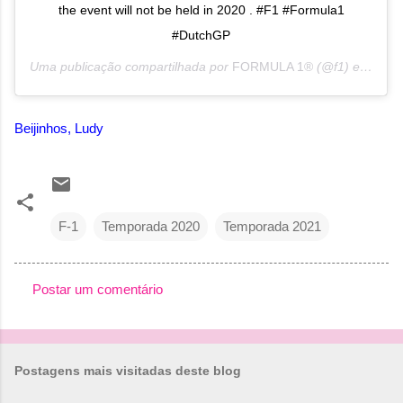
the event will not be held in 2020 . #F1 #Formula1
#DutchGP
Uma publicação compartilhada por
FORMULA 1®
(@f1) em
28 d
Beijinhos, Ludy
F-1
Temporada 2020
Temporada 2021
Postar um comentário
C
o
m
Postagens mais visitadas deste blog
e