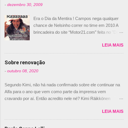
-
dezembro 30, 2009
Era o Dia da Mentira ! Campos nega qualquer
chance de Nelsinho correr no time em 2010 A
brincadeira do site “Motor21.com” feita no "Día
de los Santos Inocentes" – que equivale ao 1º
LEIA MAIS
de abril –, afirmando que Nelson Piquet havia
comprado 15% das ações da Campos, dando,
com isso, um lugar no time a Nelsinho Piquet,
Sobre renovação
foi esclarecida de uma vez por todas por
-
outubro 08, 2020
Daniele Audetto, diretor da escuderia. O
dirigente foi taxativo ao declarar que o brasileiro
Segundo Kimi, não há nada confirmado sobre ele continuar na
não será o companheiro de Bruno Senna em
Alfa para o ano que vem como parte da imprensa vem
2010. "Na verdade, nós recebemos uma oferta
cravando por aí. Então acredito nele né? Kimi Räikkönen
de Piquet", admitiu Audetto. “Mas depois de ter
answers latest rumours: "If you believe the news then it’s the
assinado com Bruno Senna, não podemos ter
LEIA MAIS
truth but I’ve never had an option in my contract so that’s
dois brasileiros”, explicou, dizendo ainda que
should, pretty much, tell you that it’s not true." #Kimi7 #EifelGP
não tem nada contra o filho do tricampeão
#AlfaRomeoRacing pic.twitter.com/77EDVn39Ia — Kimi