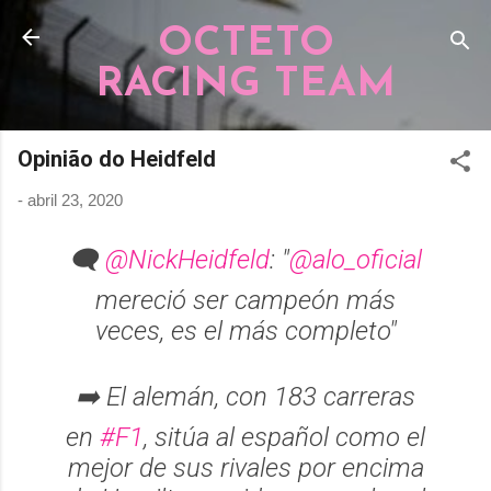
Pular para o conteúdo principal
OCTETO
RACING TEAM
Opinião do Heidfeld
-
abril 23, 2020
🗨️
@NickHeidfeld
: "
@alo_oficial
mereció ser campeón más
veces, es el más completo"
➡️ El alemán, con 183 carreras
en
#F1
, sitúa al español como el
mejor de sus rivales por encima