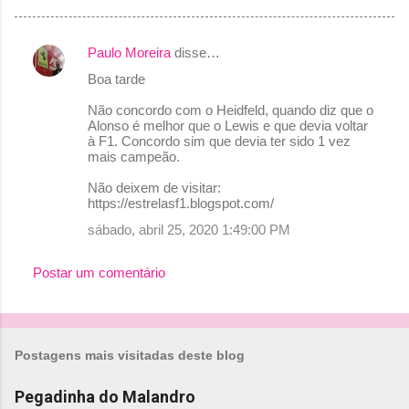
Paulo Moreira
disse…
C
Boa tarde
o
Não concordo com o Heidfeld, quando diz que o
m
Alonso é melhor que o Lewis e que devia voltar
e
à F1. Concordo sim que devia ter sido 1 vez
mais campeão.
n
Não deixem de visitar:
t
https://estrelasf1.blogspot.com/
á
sábado, abril 25, 2020 1:49:00 PM
r
i
Postar um comentário
o
s
Postagens mais visitadas deste blog
Pegadinha do Malandro