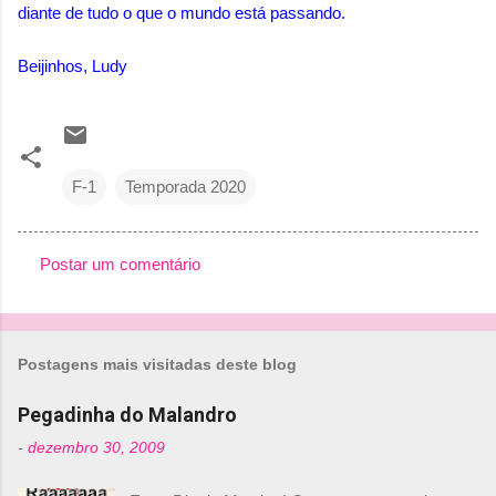
diante de tudo o que o mundo está passando.
Beijinhos, Ludy
F-1
Temporada 2020
Postar um comentário
C
o
m
Postagens mais visitadas deste blog
e
n
Pegadinha do Malandro
t
-
dezembro 30, 2009
á