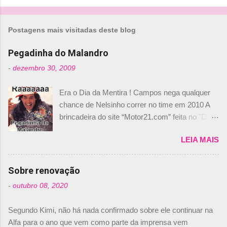
o
m
Postagens mais visitadas deste blog
e
n
Pegadinha do Malandro
t
-
dezembro 30, 2009
á
Era o Dia da Mentira ! Campos nega qualquer
r
chance de Nelsinho correr no time em 2010 A
i
brincadeira do site “Motor21.com” feita no "Día
o
de los Santos Inocentes" – que equivale ao 1º
s
LEIA MAIS
de abril –, afirmando que Nelson Piquet havia
comprado 15% das ações da Campos, dando,
com isso, um lugar no time a Nelsinho Piquet,
Sobre renovação
foi esclarecida de uma vez por todas por
-
outubro 08, 2020
Daniele Audetto, diretor da escuderia. O
dirigente foi taxativo ao declarar que o brasileiro
Segundo Kimi, não há nada confirmado sobre ele continuar na
não será o companheiro de Bruno Senna em
Alfa para o ano que vem como parte da imprensa vem
2010. "Na verdade, nós recebemos uma oferta