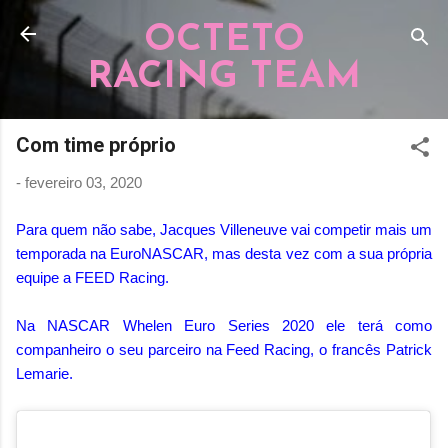
Pular para o conteúdo principal
OCTETO
RACING TEAM
Com time próprio
-
fevereiro 03, 2020
Para quem não sabe, Jacques Villeneuve vai competir mais um
temporada na EuroNASCAR, mas desta vez com a sua própria
equipe a FEED Racing.
Na NASCAR Whelen Euro Series 2020 ele terá como
companheiro o seu parceiro na Feed Racing, o francês Patrick
Lemarie.⁣