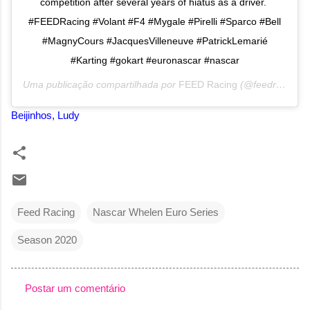
competition after several years of hiatus as a driver.⁣ ⁣
#FEEDRacing #Volant #F4 #Mygale #Pirelli #Sparco #Bell
#MagnyCours #JacquesVilleneuve #PatrickLemarié
#Karting #gokart #euronascar #nascar
Uma publicação compartilhada por
FEED Racing
(@feedracing) em
Beijinhos, Ludy
Feed Racing
Nascar Whelen Euro Series
Season 2020
Postar um comentário
C