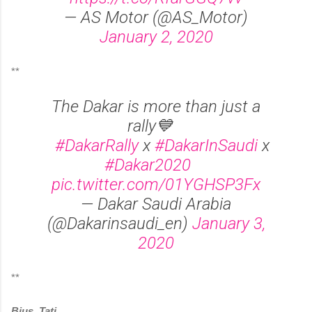
— AS Motor (@AS_Motor)
January 2, 2020
**
The Dakar is more than just a
rally💙⠀
⠀
#DakarRally
x
#DakarInSaudi
x
#Dakar2020
⠀
pic.twitter.com/01YGHSP3Fx
— Dakar Saudi Arabia
(@Dakarinsaudi_en)
January 3,
2020
**
Bjus, Tati