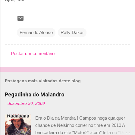
Fernando Alonso
Rally Dakar
Postar um comentário
C
o
m
Postagens mais visitadas deste blog
e
n
Pegadinha do Malandro
t
-
dezembro 30, 2009
á
Era o Dia da Mentira ! Campos nega qualquer
r
chance de Nelsinho correr no time em 2010 A
i
brincadeira do site “Motor21.com” feita no "Día