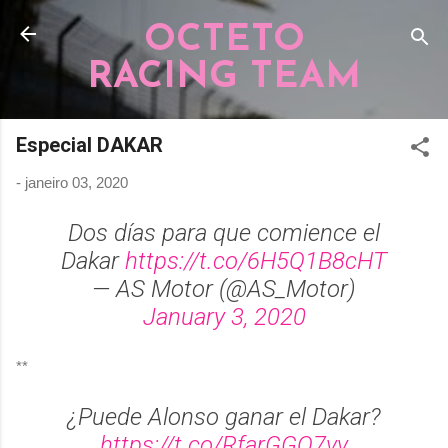
Pular para o conteúdo principal
OCTETO
RACING TEAM
Especial DAKAR
-
janeiro 03, 2020
Dos días para que comience el
Dakar
https://t.co/6H5Q1B8cHT
— AS Motor (@AS_Motor)
January 3, 2020
**
¿Puede Alonso ganar el Dakar?
https://t.co/RfarGGQ7vv