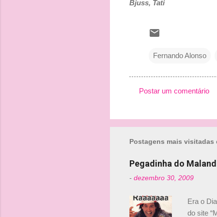
Bjuss, Tati
Fernando Alonso
Postar um comentário
C
o
m
Postagens mais visitadas 
e
n
Pegadinha do Maland
t
-
dezembro 30, 2009
á
r
Era o Di
i
do site “