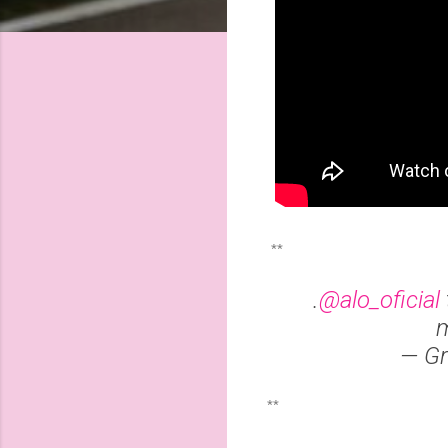
**
.
@alo_oficial
— Gr
**