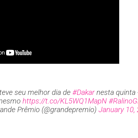
teve seu melhor dia de
#Dakar
nesta quinta 
mesmo
https://t.co/KL5WQ1MapN
#Ralino
ande Prêmio (@grandepremio)
January 10,