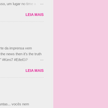
so, um lugar no time a
etor da escuderia. O
LEIA MAIS
 Bruno Senna em 2010. "Na
 de ter assinado com Bruno
 nada contra o filho do
 disse ainda que a suposta
 suposto 15% de
s, r...
arte da imprensa vem
he news then it’s the truth
e." #Kimi7 #EifelGP
 2020 Abaixo, o Romain
LEIA MAIS
m mate? 🙌 Over to you,
2020 Beijinhos, Ludy
guntas... vocês nem