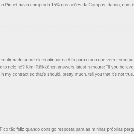
on Piquet havia comprado 15% das ações da Campos, dando, com is
Piquet, foi esclarecida de uma vez por todas por Daniele Audetto, dir
 foi taxativo ao declarar que o brasileiro não será o companheiro de
 nós recebemos uma oferta de Piquet", admitiu Audetto. “Mas depois
o podemos ter dois brasileiros”, explicou, dizendo ainda que não tem
o Nelson Piquet. “Ele é um bom piloto, rápido e experiente.” Audetto
e parte da Campos feita por Piquet não corresponde à realidade. “O
nto seria menor do que aquilo que outros pilotos podem trazer: italiano
confirmado sobre ele continuar na Alfa para o ano que vem como p
ito nele né? Kimi Räikkönen answers latest rumours: "If you believe t
in my contract so that’s should, pretty much, tell you that it’s not tru
tter.com/77EDVn39Ia — Kimi Räikkönen #7 (@FansOfKR) October 8,
man estar há tantos anos na F1. What is it like to have Kimi as a tea
 #F1 pic.twitter.com/GSAu1LWnwW — Formula 1 (@F1) October 8, 
 Fico tão feliz quando consigo resposta para as minhas próprias per