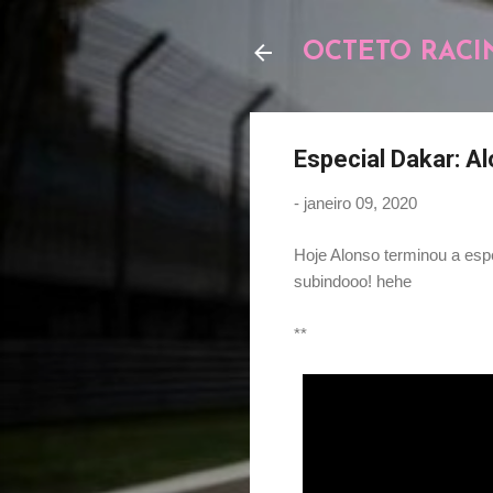
OCTETO RACI
Especial Dakar: A
-
janeiro 09, 2020
Hoje Alonso terminou a esp
subindooo! hehe
**