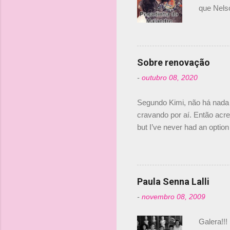
o
que Nels
Nelsinho 
s
dirigente
verdade,
Senna, nã
Sobre renovação
tricampeã
-
outubro 08, 2020
compra d
investime
Segundo Kimi, não há nada 
cravando por aí. Então acred
but I’ve never had an option 
#AlfaRomeoRacing pic.twi
falando sobre o fato do Ice
@RGrosjean ! #EifelGP 🇩
Paula Senna Lalli
-
novembro 08, 2009
Galera!!!