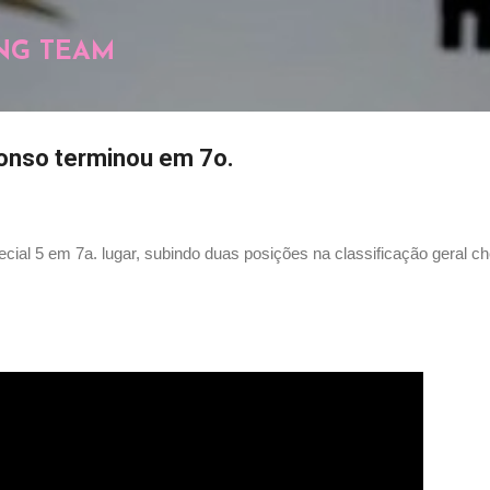
Pular para o conteúdo principal
NG TEAM
lonso terminou em 7o.
ecial 5 em 7a. lugar, subindo duas posições na classificação geral 