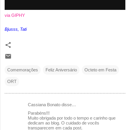
via GIPHY
Bjusss, Tati
Comemorações
Feliz Aniversário
Octeto em Festa
ORT
Cassiana Bonato disse…
C
Parabéns!!!
o
Muito obrigada por todo o tempo e carinho que
dedicam ao blog. O cuidado de vocês
m
transparecem em cada post.