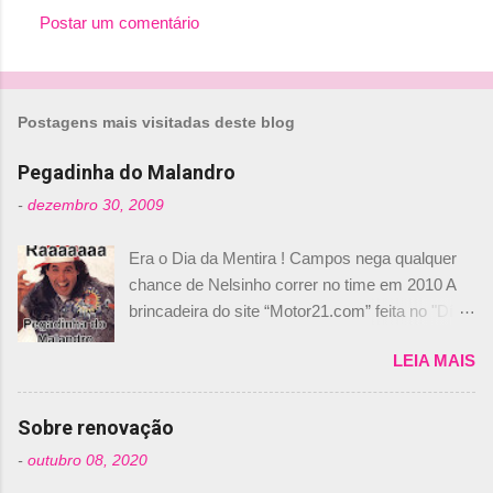
Postar um comentário
Postagens mais visitadas deste blog
Pegadinha do Malandro
-
dezembro 30, 2009
Era o Dia da Mentira ! Campos nega qualquer
chance de Nelsinho correr no time em 2010 A
brincadeira do site “Motor21.com” feita no "Día
de los Santos Inocentes" – que equivale ao 1º
LEIA MAIS
de abril –, afirmando que Nelson Piquet havia
comprado 15% das ações da Campos, dando,
com isso, um lugar no time a Nelsinho Piquet,
Sobre renovação
foi esclarecida de uma vez por todas por
-
outubro 08, 2020
Daniele Audetto, diretor da escuderia. O