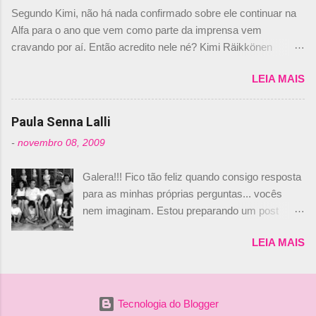
dirigente foi taxativo ao declarar que o brasileiro
Segundo Kimi, não há nada confirmado sobre ele continuar na
não será o companheiro de Bruno Senna em
Alfa para o ano que vem como parte da imprensa vem
2010. "Na verdade, nós recebemos uma oferta
cravando por aí. Então acredito nele né? Kimi Räikkönen
de Piquet", admitiu Audetto. “Mas depois de ter
answers latest rumours: "If you believe the news then it’s the
assinado com Bruno Senna, não podemos ter
LEIA MAIS
truth but I’ve never had an option in my contract so that’s
dois brasileiros”, explicou, dizendo ainda que
should, pretty much, tell you that it’s not true." #Kimi7 #EifelGP
não tem nada contra o filho do tricampeão
#AlfaRomeoRacing pic.twitter.com/77EDVn39Ia — Kimi
Paula Senna Lalli
Nelson Piquet. “Ele é um bom piloto, rápido e
Räikkönen #7 (@FansOfKR) October 8, 2020 Abaixo, o
experiente.” Audetto disse ainda que a suposta
-
novembro 08, 2009
Romain falando sobre o fato do Iceman estar há tantos anos na
compra de parte da Campos feita por Piquet
F1. What is it like to have Kimi as a team mate? 🙌 Over to you,
não corresponde à realidade. “O suposto 15%
Galera!!! Fico tão feliz quando consigo resposta
@RGrosjean ! #EifelGP 🇩🇪 #F1
de investimento seria menor do que aquilo que
para as minhas próprias perguntas... vocês
pic.twitter.com/GSAu1LWnwW — Formula 1 (@F1) October 8,
outros pilotos podem trazer: italianos, r...
nem imaginam. Estou preparando um post
2020 Beijinhos, Ludy
sobre Adriane Galisteu, porque percebi que
LEIA MAIS
nunca falei sobre ela, aqui no Octeto. No meio
das minhas pesquisas... daqui a pouco eu
conto... Há muito atrás, eu publiquei esta foto
aqui: Na época, rendeu um burburinho, porque
Tecnologia do Blogger
legendei a foto, dizendo que a menina ao lado