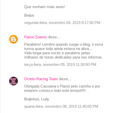
e
Que venham mais anos!
n
Beijos
t
segunda-feira, novembro 04, 2019 8:17:00 PM
á
r
Flavio Soares
disse…
i
o
Parabéns! Lembro quando surgiu o blog, e essa
turma quase toda ainda estava na ativa...
s
Vida longa para vocês e parabéns pelas
milhares de horas dedicadas para nos informar.
terça-feira, novembro 05, 2019 11:30:00 PM
Octeto Racing Team
disse…
Obrigada Cassiana e Flavio pelo carinho e por
estarem conosco todo este tempo!!!!!
Beijinhos, Ludy
quarta-feira, novembro 06, 2019 11:45:00 PM