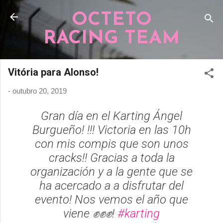
Pular para o conteúdo principal
OCTETO
RACING TEAM
Vitória para Alonso!
-
outubro 20, 2019
Gran día en el Karting Ángel
Burgueño! !!! Victoria en las 10h
con mis compis que son unos
cracks!! Gracias a toda la
organización y a la gente que se
ha acercado a a disfrutar del
evento! Nos vemos el año que
viene ✊️✊️✊️!
#karting