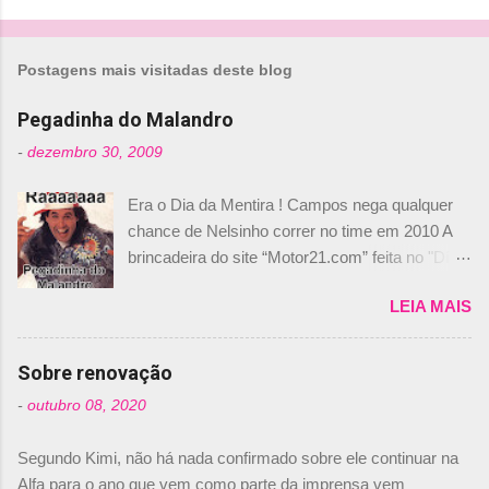
o
m
Postagens mais visitadas deste blog
e
n
Pegadinha do Malandro
t
-
dezembro 30, 2009
á
Era o Dia da Mentira ! Campos nega qualquer
r
chance de Nelsinho correr no time em 2010 A
i
brincadeira do site “Motor21.com” feita no "Día
o
de los Santos Inocentes" – que equivale ao 1º
s
LEIA MAIS
de abril –, afirmando que Nelson Piquet havia
comprado 15% das ações da Campos, dando,
com isso, um lugar no time a Nelsinho Piquet,
Sobre renovação
foi esclarecida de uma vez por todas por
-
outubro 08, 2020
Daniele Audetto, diretor da escuderia. O
dirigente foi taxativo ao declarar que o brasileiro
Segundo Kimi, não há nada confirmado sobre ele continuar na
não será o companheiro de Bruno Senna em
Alfa para o ano que vem como parte da imprensa vem