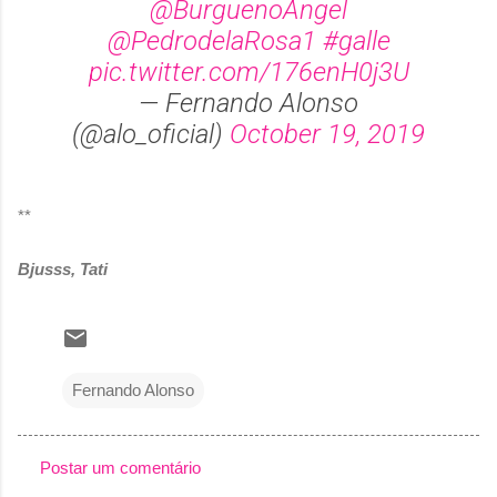
@BurguenoAngel
@PedrodelaRosa1
#galle
pic.twitter.com/176enH0j3U
— Fernando Alonso
(@alo_oficial)
October 19, 2019
**
Bjusss, Tati
Fernando Alonso
Postar um comentário
C