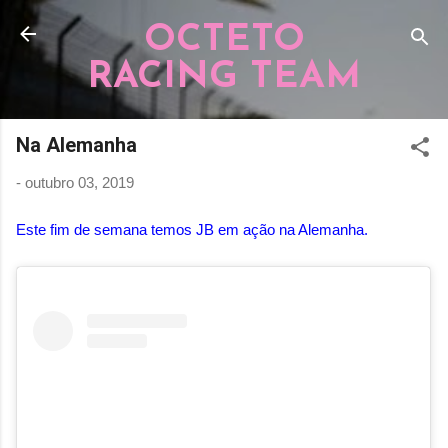
Pular para o conteúdo principal
OCTETO
RACING TEAM
Na Alemanha
-
outubro 03, 2019
Este fim de semana temos JB em ação na Alemanha.