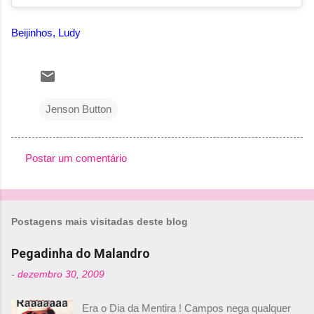
Beijinhos, Ludy
Jenson Button
Postar um comentário
C
o
m
Postagens mais visitadas deste blog
e
n
Pegadinha do Malandro
t
-
dezembro 30, 2009
á
Era o Dia da Mentira ! Campos nega qualquer
r