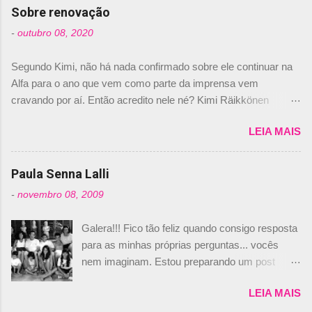
com isso, um lugar no time a Nelsinho Piquet,
Sobre renovação
foi esclarecida de uma vez por todas por
-
outubro 08, 2020
Daniele Audetto, diretor da escuderia. O
dirigente foi taxativo ao declarar que o brasileiro
Segundo Kimi, não há nada confirmado sobre ele continuar na
não será o companheiro de Bruno Senna em
Alfa para o ano que vem como parte da imprensa vem
2010. "Na verdade, nós recebemos uma oferta
cravando por aí. Então acredito nele né? Kimi Räikkönen
de Piquet", admitiu Audetto. “Mas depois de ter
answers latest rumours: "If you believe the news then it’s the
assinado com Bruno Senna, não podemos ter
LEIA MAIS
truth but I’ve never had an option in my contract so that’s
dois brasileiros”, explicou, dizendo ainda que
should, pretty much, tell you that it’s not true." #Kimi7 #EifelGP
não tem nada contra o filho do tricampeão
#AlfaRomeoRacing pic.twitter.com/77EDVn39Ia — Kimi
Paula Senna Lalli
Nelson Piquet. “Ele é um bom piloto, rápido e
Räikkönen #7 (@FansOfKR) October 8, 2020 Abaixo, o
experiente.” Audetto disse ainda que a suposta
-
novembro 08, 2009
Romain falando sobre o fato do Iceman estar há tantos anos na
compra de parte da Campos feita por Piquet
F1. What is it like to have Kimi as a team mate? 🙌 Over to you,
não corresponde à realidade. “O suposto 15%
Galera!!! Fico tão feliz quando consigo resposta
@RGrosjean ! #EifelGP 🇩🇪 #F1
de investimento seria menor do que aquilo que
para as minhas próprias perguntas... vocês
pic.twitter.com/GSAu1LWnwW — Formula 1 (@F1) October 8,
outros pilotos podem trazer: italianos, r...
nem imaginam. Estou preparando um post
2020 Beijinhos, Ludy
sobre Adriane Galisteu, porque percebi que
LEIA MAIS
nunca falei sobre ela, aqui no Octeto. No meio
das minhas pesquisas... daqui a pouco eu