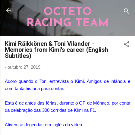
Pular para o conteúdo principal
OCTETO
RACING TEAM
Kimi Räikkönen & Toni Vilander -
Memories from Kimi's career (English
Subtitles)
-
outubro 27, 2019
Adoro quando o Toni entrevista o Kimi. Amigos de infância e
com tanta história para contar.
Esta é de antes das férias, durante o GP de Mônaco, por conta
da celebração das 300 corridas de Kimi na F1.
Ativem as legendas em inglês do vídeo.