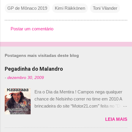
GP de Mônaco 2019
Kimi Räikkönen
Toni Vilander
Postar um comentário
C
o
m
Postagens mais visitadas deste blog
e
n
Pegadinha do Malandro
t
-
dezembro 30, 2009
á
Era o Dia da Mentira ! Campos nega qualquer
r
chance de Nelsinho correr no time em 2010 A
i
brincadeira do site “Motor21.com” feita no "Día
o
de los Santos Inocentes" – que equivale ao 1º
s
LEIA MAIS
de abril –, afirmando que Nelson Piquet havia
comprado 15% das ações da Campos, dando,