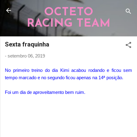
Pular para o conteúdo principal
OCTETO
RACING TEAM
Sexta fraquinha
-
setembro 06, 2019
No primeiro treino do dia Kimi acabou rodando e ficou sem
tempo marcado e no segundo ficou apenas na 14ª posição.
Foi um dia de aproveitamento bem ruim.