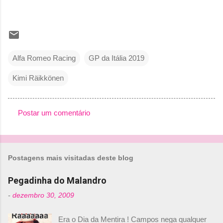
Alfa Romeo Racing
GP da Itália 2019
Kimi Räikkönen
Postar um comentário
C
o
m
Postagens mais visitadas deste blog
e
n
Pegadinha do Malandro
t
-
dezembro 30, 2009
á
Era o Dia da Mentira ! Campos nega qualquer
r