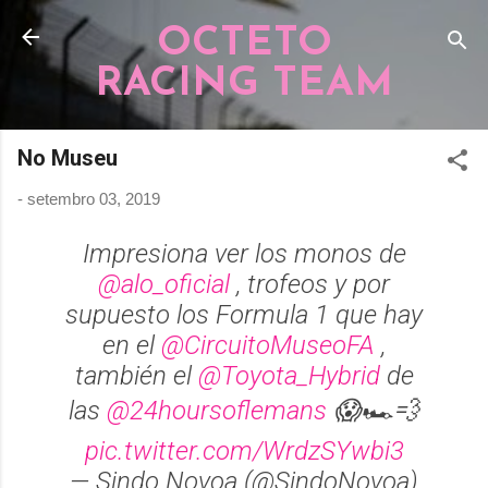
Pular para o conteúdo principal
OCTETO
RACING TEAM
No Museu
-
setembro 03, 2019
Impresiona ver los monos de
@alo_oficial
, trofeos y por
supuesto los Formula 1 que hay
en el
@CircuitoMuseoFA
,
también el
@Toyota_Hybrid
de
las
@24hoursoflemans
😱🏎💨
pic.twitter.com/WrdzSYwbi3
— Sindo Novoa (@SindoNovoa)