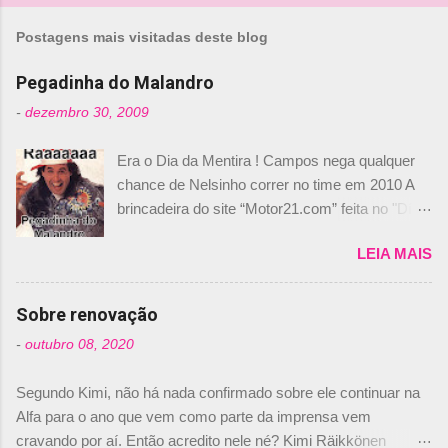
m
Postagens mais visitadas deste blog
e
n
Pegadinha do Malandro
t
-
dezembro 30, 2009
á
Era o Dia da Mentira ! Campos nega qualquer
r
chance de Nelsinho correr no time em 2010 A
i
brincadeira do site “Motor21.com” feita no "Día
o
de los Santos Inocentes" – que equivale ao 1º
s
LEIA MAIS
de abril –, afirmando que Nelson Piquet havia
comprado 15% das ações da Campos, dando,
com isso, um lugar no time a Nelsinho Piquet,
Sobre renovação
foi esclarecida de uma vez por todas por
-
outubro 08, 2020
Daniele Audetto, diretor da escuderia. O
dirigente foi taxativo ao declarar que o brasileiro
Segundo Kimi, não há nada confirmado sobre ele continuar na
não será o companheiro de Bruno Senna em
Alfa para o ano que vem como parte da imprensa vem
2010. "Na verdade, nós recebemos uma oferta
cravando por aí. Então acredito nele né? Kimi Räikkönen