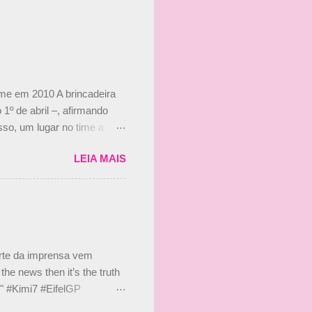
ime em 2010 A brincadeira
 1º de abril –, afirmando
so, um lugar no time a
etor da escuderia. O
LEIA MAIS
 Bruno Senna em 2010. "Na
 de ter assinado com Bruno
 nada contra o filho do
 disse ainda que a suposta
 suposto 15% de
s, r...
arte da imprensa vem
he news then it’s the truth
e." #Kimi7 #EifelGP
 2020 Abaixo, o Romain