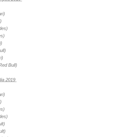
ri)
)
des)
es)
i)
ll)
i)
ed Bull)
ália 2019
ri)
)
es)
des)
lt)
lt)