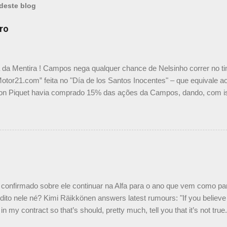
deste blog
ro
a da Mentira ! Campos nega qualquer chance de Nelsinho correr no t
Motor21.com” feita no "Día de los Santos Inocentes" – que equivale ao
on Piquet havia comprado 15% das ações da Campos, dando, com is
Piquet, foi esclarecida de uma vez por todas por Daniele Audetto, dir
 foi taxativo ao declarar que o brasileiro não será o companheiro de
 nós recebemos uma oferta de Piquet", admitiu Audetto. “Mas depois
o podemos ter dois brasileiros”, explicou, dizendo ainda que não tem
o Nelson Piquet. “Ele é um bom piloto, rápido e experiente.” Audetto
e parte da Campos feita por Piquet não corresponde à realidade. “O
nto seria menor do que aquilo que outros pilotos podem trazer: italiano
confirmado sobre ele continuar na Alfa para o ano que vem como p
ito nele né? Kimi Räikkönen answers latest rumours: "If you believe t
in my contract so that’s should, pretty much, tell you that it’s not tru
tter.com/77EDVn39Ia — Kimi Räikkönen #7 (@FansOfKR) October 8,