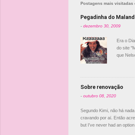
Postagens mais visitadas 
e
n
Pegadinha do Maland
t
-
dezembro 30, 2009
á
r
Era o Di
i
do site “
o
que Nels
Nelsinho 
s
dirigente
verdade,
Senna, nã
Sobre renovação
tricampeã
-
outubro 08, 2020
compra d
investime
Segundo Kimi, não há nada 
cravando por aí. Então acred
but I’ve never had an option 
#AlfaRomeoRacing pic.twi