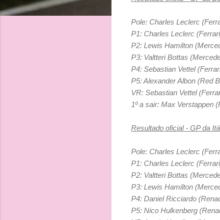
Pole:
Charles Leclerc (Ferra
P1:
Charles Leclerc (Ferrari
P2:
Lewis Hamilton (Merce
P3:
Valtteri Bottas (Merced
P4: Sebastian Vettel (Ferrar
P5: Alexander Albon (Red Bu
VR:
Sebastian Vettel (Ferrar
1º a sair:
Max Verstappen (R
Resultado oficial - GP da It
Pole:
Charles Leclerc (Ferra
P1:
Charles Leclerc (Ferrari
P2:
Valtteri Bottas (Merced
P3:
Lewis Hamilton (Merce
P4:
Daniel Ricciardo (Renau
P5:
Nico Hulkenberg (Renau