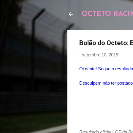
OCTETO RACI
Bolão do Octeto: B
-
setembro 10, 2019
Oi gente! Segue o resultad
Desculpem não ter postad
Resultado oficial - GP da B