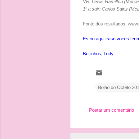
VR:
Lewis Hamilton (Merce
1º a sair:
Carlos Sainz (Mc
Fonte dos resultados: www
Estou aqui caso vocês ten
Beijinhos, Ludy
Bolão do Octeto 20
Postar um comentário
C
o
m