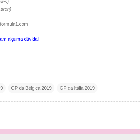
des)
Laren)
.formula1.com
ham alguma dúvida!
19
GP da Bélgica 2019
GP da Itália 2019