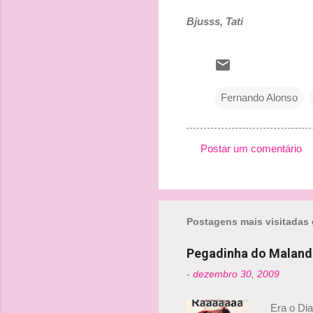
Bjusss, Tati
Fernando Alonso
Postar um comentário
C
o
m
Postagens mais visitadas 
e
n
Pegadinha do Maland
t
-
dezembro 30, 2009
á
r
Era o Di