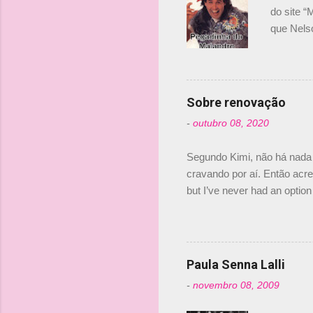
i
do site “
o
que Nels
Nelsinho 
s
dirigente
verdade,
Senna, nã
Sobre renovação
tricampeã
-
outubro 08, 2020
compra d
investime
Segundo Kimi, não há nada 
cravando por aí. Então acred
but I’ve never had an option 
#AlfaRomeoRacing pic.twi
falando sobre o fato do Ice
@RGrosjean ! #EifelGP 🇩
Paula Senna Lalli
-
novembro 08, 2009