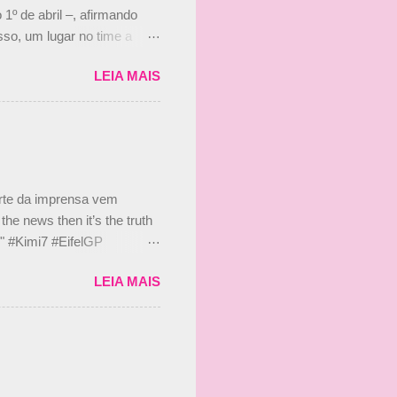
 1º de abril –, afirmando
so, um lugar no time a
etor da escuderia. O
LEIA MAIS
 Bruno Senna em 2010. "Na
 de ter assinado com Bruno
 nada contra o filho do
 disse ainda que a suposta
 suposto 15% de
s, r...
arte da imprensa vem
he news then it’s the truth
e." #Kimi7 #EifelGP
 2020 Abaixo, o Romain
LEIA MAIS
m mate? 🙌 Over to you,
2020 Beijinhos, Ludy