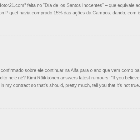
Motor21.com” feita no "Día de los Santos Inocentes" – que equivale ao
on Piquet havia comprado 15% das ações da Campos, dando, com is
Piquet, foi esclarecida de uma vez por todas por Daniele Audetto, dir
 foi taxativo ao declarar que o brasileiro não será o companheiro de
 nós recebemos uma oferta de Piquet", admitiu Audetto. “Mas depois
o podemos ter dois brasileiros”, explicou, dizendo ainda que não tem
o Nelson Piquet. “Ele é um bom piloto, rápido e experiente.” Audetto
e parte da Campos feita por Piquet não corresponde à realidade. “O
nto seria menor do que aquilo que outros pilotos podem trazer: italiano
confirmado sobre ele continuar na Alfa para o ano que vem como p
ito nele né? Kimi Räikkönen answers latest rumours: "If you believe t
in my contract so that’s should, pretty much, tell you that it’s not tru
tter.com/77EDVn39Ia — Kimi Räikkönen #7 (@FansOfKR) October 8,
man estar há tantos anos na F1. What is it like to have Kimi as a tea
 #F1 pic.twitter.com/GSAu1LWnwW — Formula 1 (@F1) October 8, 