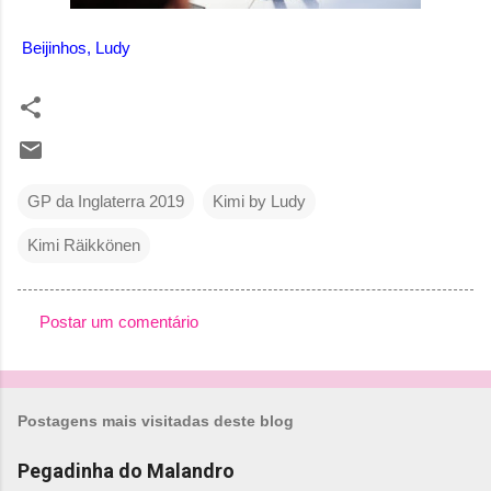
Beijinhos, Ludy
GP da Inglaterra 2019
Kimi by Ludy
Kimi Räikkönen
Postar um comentário
C
o
m
Postagens mais visitadas deste blog
e
n
Pegadinha do Malandro