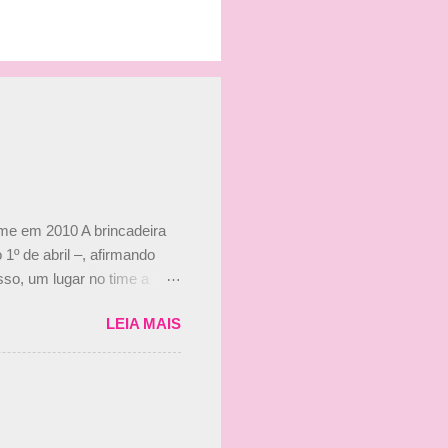
ime em 2010 A brincadeira
 1º de abril –, afirmando
so, um lugar no time a
etor da escuderia. O
LEIA MAIS
 Bruno Senna em 2010. "Na
 de ter assinado com Bruno
 nada contra o filho do
 disse ainda que a suposta
 suposto 15% de
s, r...