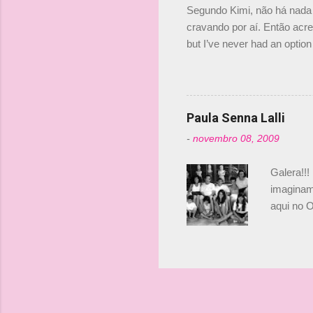
Segundo Kimi, não há nada 
cravando por aí. Então acred
but I’ve never had an option 
#AlfaRomeoRacing pic.twi
falando sobre o fato do Ice
@RGrosjean ! #EifelGP 🇩
Paula Senna Lalli
-
novembro 08, 2009
Galera!!!
imaginam.
aqui no O
esta foto
Bruno, é
tinha ape
entendend
Vamos lá!