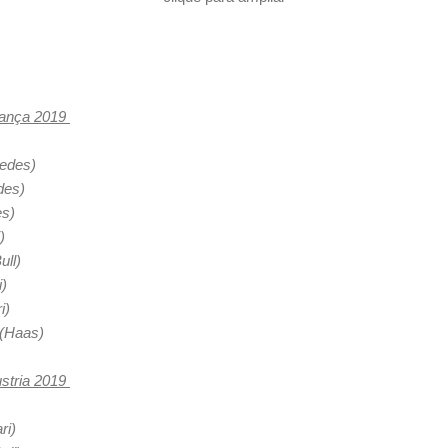
França 2019
edes)
edes)
es)
)
ll)
i)
i)
 (Haas)
ustria 2019
ri)