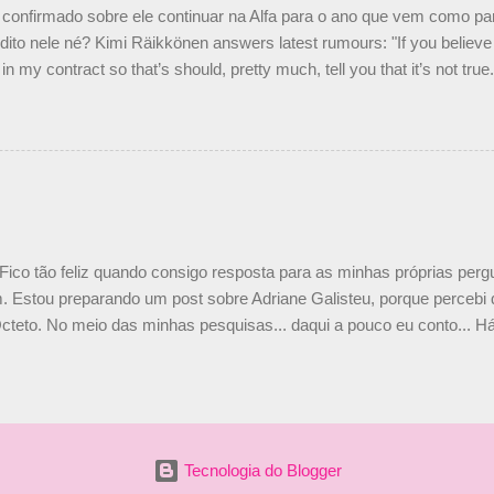
confirmado sobre ele continuar na Alfa para o ano que vem como p
ito nele né? Kimi Räikkönen answers latest rumours: "If you believe t
in my contract so that’s should, pretty much, tell you that it’s not tru
tter.com/77EDVn39Ia — Kimi Räikkönen #7 (@FansOfKR) October 8,
man estar há tantos anos na F1. What is it like to have Kimi as a tea
 #F1 pic.twitter.com/GSAu1LWnwW — Formula 1 (@F1) October 8, 
 Fico tão feliz quando consigo resposta para as minhas próprias per
 Estou preparando um post sobre Adriane Galisteu, porque percebi q
cteto. No meio das minhas pesquisas... daqui a pouco eu conto... Há 
 aqui: Na época, rendeu um burburinho, porque legendei a foto, dize
 sua irmã caçula, Paula Senna. Fui questionada, porque todos acha
nas 2 filhos (Bruno e Bianca). Mas no final, mostrei outras referênc
o, que Ayrton tinha 3 sobrinhos. Hoje, finalmente, achei fotinhos atua
 Bonitinha, né? Bobeira, mas fiquei feliz. Acho que em 2010, verem
Tecnologia do Blogger