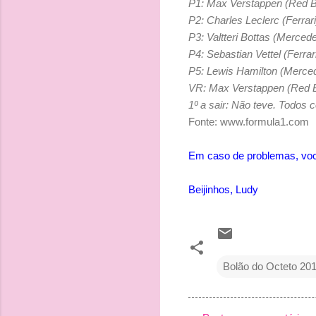
P1:
Max Verstappen (Red Bu
P2:
Charles Leclerc (Ferrari
P3:
Valtteri Bottas (Merced
P4:
Sebastian Vettel (Ferrar
P5:
Lewis Hamilton (Merce
VR:
Max Verstappen (Red B
1º a sair: Não teve. Todos
Fonte: www.formula1.com
Em caso de problemas, voc
Beijinhos, Ludy
Bolão do Octeto 20