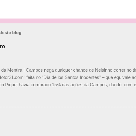
deste blog
ro
a da Mentira ! Campos nega qualquer chance de Nelsinho correr no t
Motor21.com” feita no "Día de los Santos Inocentes" – que equivale ao
on Piquet havia comprado 15% das ações da Campos, dando, com is
Piquet, foi esclarecida de uma vez por todas por Daniele Audetto, dir
 foi taxativo ao declarar que o brasileiro não será o companheiro de
 nós recebemos uma oferta de Piquet", admitiu Audetto. “Mas depois
o podemos ter dois brasileiros”, explicou, dizendo ainda que não tem
o Nelson Piquet. “Ele é um bom piloto, rápido e experiente.” Audetto
e parte da Campos feita por Piquet não corresponde à realidade. “O
nto seria menor do que aquilo que outros pilotos podem trazer: italiano