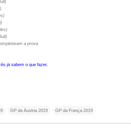
ll)
)
es)
i)
des)
ull)
 completaram a prova
ês já sabem o que fazer.
19
GP da Áustria 2019
GP da França 2019