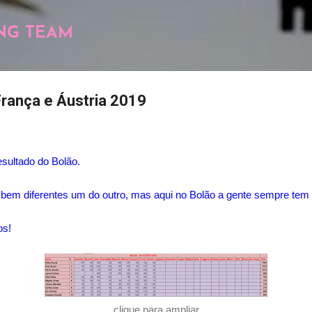
Pular para o conteúdo principal
NG TEAM
França e Áustria 2019
esultado do Bolão.
bem diferentes um do outro, mas aqui no Bolão a gente sempre tem d
os!
clique para ampliar