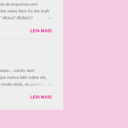
arte da imprensa vem
he news then it’s the truth
e." #Kimi7 #EifelGP
 2020 Abaixo, o Romain
LEIA MAIS
m mate? 🙌 Over to you,
2020 Beijinhos, Ludy
guntas... vocês nem
ue nunca falei sobre ela,
muito atrás, eu publiquei
ndo que a menina ao lado de
LEIA MAIS
vam que a Viviane Senna
ias, e todo mundo acabou
is da Paula. Que alegria!!!!
os mais a mocinha. Vick