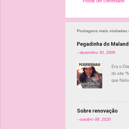
Postar um comentário
C
o
m
Postagens mais visitadas 
e
n
Pegadinha do Maland
t
-
dezembro 30, 2009
á
r
Era o Di
i
do site “
o
que Nels
Nelsinho 
s
dirigente
verdade,
Senna, nã
Sobre renovação
tricampeã
-
outubro 08, 2020
compra d
investime