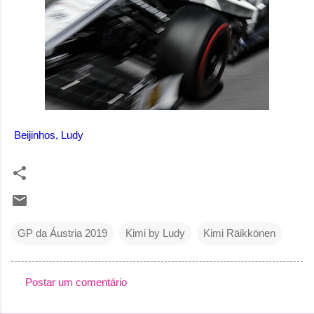
Beijinhos, Ludy
GP da Áustria 2019
Kimi by Ludy
Kimi Räikkönen
Postar um comentário
C