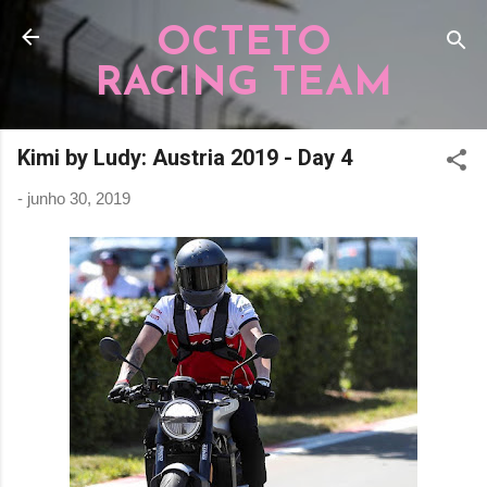
Pular para o conteúdo principal
OCTETO
RACING TEAM
Kimi by Ludy: Austria 2019 - Day 4
-
junho 30, 2019