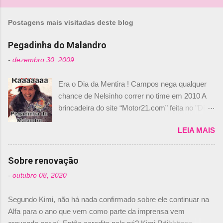
o
m
Postagens mais visitadas deste blog
e
n
Pegadinha do Malandro
t
-
dezembro 30, 2009
á
Era o Dia da Mentira ! Campos nega qualquer
r
chance de Nelsinho correr no time em 2010 A
i
brincadeira do site “Motor21.com” feita no "Día
o
de los Santos Inocentes" – que equivale ao 1º
s
LEIA MAIS
de abril –, afirmando que Nelson Piquet havia
comprado 15% das ações da Campos, dando,
com isso, um lugar no time a Nelsinho Piquet,
Sobre renovação
foi esclarecida de uma vez por todas por
-
outubro 08, 2020
Daniele Audetto, diretor da escuderia. O
dirigente foi taxativo ao declarar que o brasileiro
Segundo Kimi, não há nada confirmado sobre ele continuar na
não será o companheiro de Bruno Senna em
Alfa para o ano que vem como parte da imprensa vem
2010. "Na verdade, nós recebemos uma oferta