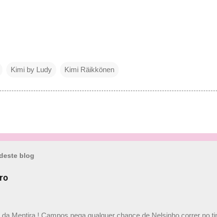
Kimi by Ludy
Kimi Räikkönen
deste blog
ro
a da Mentira ! Campos nega qualquer chance de Nelsinho correr no t