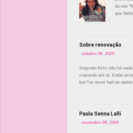
i
do site “
o
que Nels
Nelsinho 
s
dirigente
verdade,
Senna, nã
Sobre renovação
tricampeã
-
outubro 08, 2020
compra d
investime
Segundo Kimi, não há nada 
cravando por aí. Então acred
but I’ve never had an option 
#AlfaRomeoRacing pic.twi
falando sobre o fato do Ice
@RGrosjean ! #EifelGP 🇩
Paula Senna Lalli
-
novembro 08, 2009