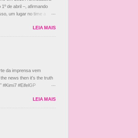
 1º de abril –, afirmando
so, um lugar no time a
etor da escuderia. O
LEIA MAIS
 Bruno Senna em 2010. "Na
 de ter assinado com Bruno
 nada contra o filho do
 disse ainda que a suposta
 suposto 15% de
s, r...
arte da imprensa vem
he news then it’s the truth
e." #Kimi7 #EifelGP
 2020 Abaixo, o Romain
LEIA MAIS
m mate? 🙌 Over to you,
2020 Beijinhos, Ludy