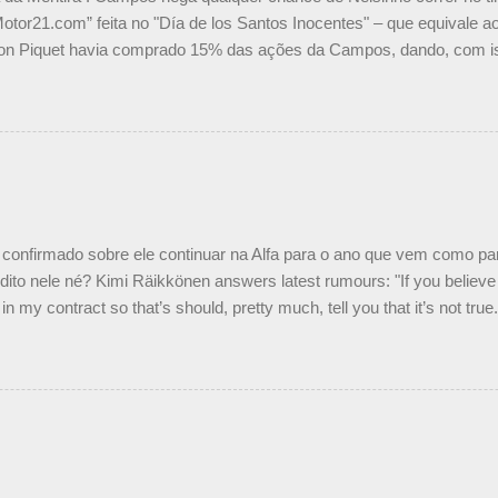
Motor21.com” feita no "Día de los Santos Inocentes" – que equivale ao
on Piquet havia comprado 15% das ações da Campos, dando, com is
Piquet, foi esclarecida de uma vez por todas por Daniele Audetto, dir
 foi taxativo ao declarar que o brasileiro não será o companheiro de
 nós recebemos uma oferta de Piquet", admitiu Audetto. “Mas depois
o podemos ter dois brasileiros”, explicou, dizendo ainda que não tem
o Nelson Piquet. “Ele é um bom piloto, rápido e experiente.” Audetto
e parte da Campos feita por Piquet não corresponde à realidade. “O
nto seria menor do que aquilo que outros pilotos podem trazer: italiano
confirmado sobre ele continuar na Alfa para o ano que vem como p
ito nele né? Kimi Räikkönen answers latest rumours: "If you believe t
in my contract so that’s should, pretty much, tell you that it’s not tru
tter.com/77EDVn39Ia — Kimi Räikkönen #7 (@FansOfKR) October 8,
man estar há tantos anos na F1. What is it like to have Kimi as a tea
 #F1 pic.twitter.com/GSAu1LWnwW — Formula 1 (@F1) October 8, 