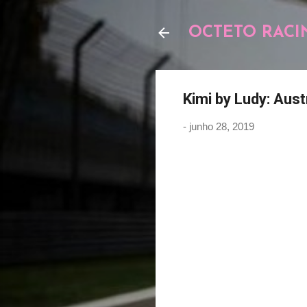
OCTETO RACI
Kimi by Ludy: Aust
-
junho 28, 2019