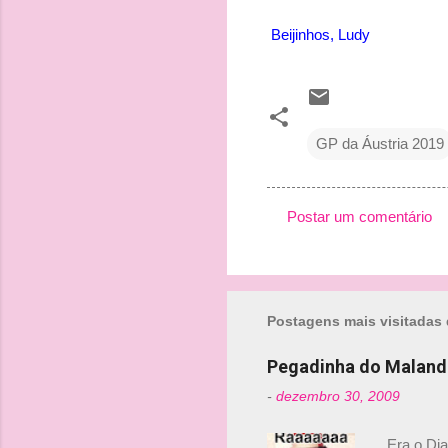
Beijinhos, Ludy
GP da Áustria 2019
Postar um comentário
C
o
m
Postagens mais visitadas 
e
n
Pegadinha do Maland
t
-
dezembro 30, 2009
á
r
Era o Di