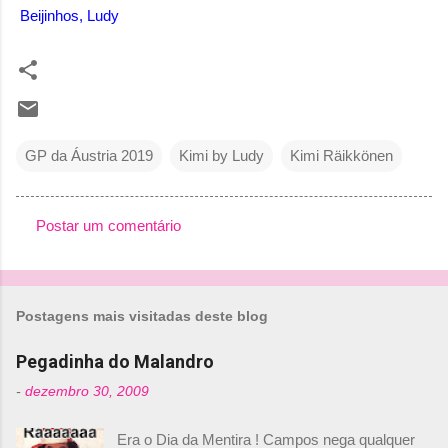
Beijinhos, Ludy
GP da Áustria 2019
Kimi by Ludy
Kimi Räikkönen
Postar um comentário
C
o
m
Postagens mais visitadas deste blog
e
n
Pegadinha do Malandro
t
-
dezembro 30, 2009
á
Era o Dia da Mentira ! Campos nega qualquer
r