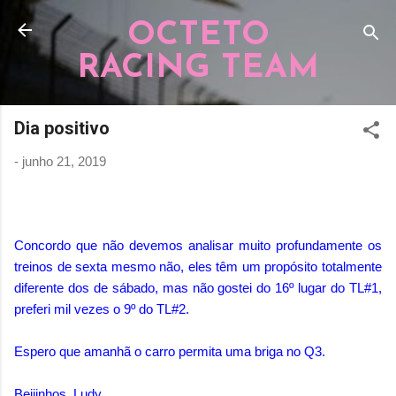
Pular para o conteúdo principal
OCTETO
RACING TEAM
Dia positivo
-
junho 21, 2019
Concordo que não devemos analisar muito profundamente os
treinos de sexta mesmo não, eles têm um propósito totalmente
diferente dos de sábado, mas não gostei do 16º lugar do TL#1,
preferi mil vezes o 9º do TL#2.
Espero que amanhã o carro permita uma briga no Q3.
Beijinhos, Ludy