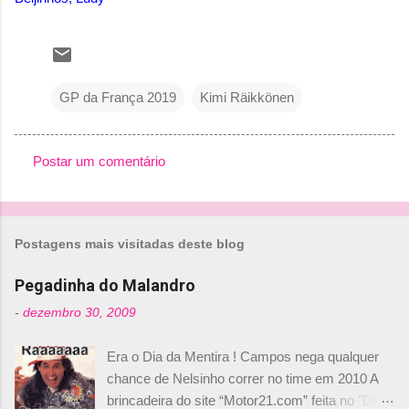
GP da França 2019
Kimi Räikkönen
Postar um comentário
C
o
m
Postagens mais visitadas deste blog
e
n
Pegadinha do Malandro
t
-
dezembro 30, 2009
á
Era o Dia da Mentira ! Campos nega qualquer
r
chance de Nelsinho correr no time em 2010 A
i
brincadeira do site “Motor21.com” feita no "Día