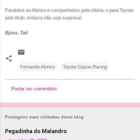
Parabéns ao Alonso e companheiros pela vitória, e para Toyota
pelo título, embora não seja surpresa!
Bjuss, Tati
Fernando Alonso
Toyota Gazoo Racing
Postar um comentário
C
o
m
Postagens mais visitadas deste blog
e
n
Pegadinha do Malandro
t