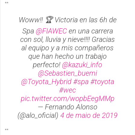
**
Woww!! 🏆 Victoria en las 6h de
Spa
@FIAWEC
en una carrera
con sol, lluvia y nieve!!!! Gracias
al equipo y a mis compañeros
que han hecho un trabajo
perfecto!
@kazuki_info
@Sebastien_buemi
@Toyota_Hybrid
#spa
#toyota
#wec
pic.twitter.com/wopbEegMMp
— Fernando Alonso
(@alo_oficial)
4 de maio de 2019
**