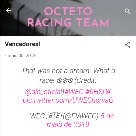
Pular para o conteúdo principal
OCTETO
RACING TEAM
Vencedores!
-
maio 05, 2019
That was not a dream. What a
race! ❄️❄️❄️ (Credit:
@alo_oficial
)
#WEC
#6HSPA
pic.twitter.com/UWECnsrvaQ
— WEC 🇧🇪 (@FIAWEC)
5 de
maio de 2019