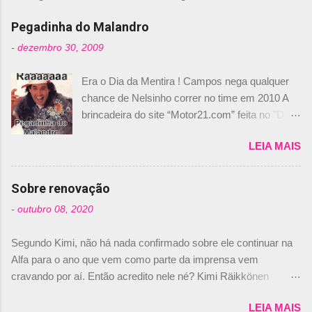
e
n
Pegadinha do Malandro
t
-
dezembro 30, 2009
á
Era o Dia da Mentira ! Campos nega qualquer
r
chance de Nelsinho correr no time em 2010 A
i
brincadeira do site “Motor21.com” feita no "Día
o
de los Santos Inocentes" – que equivale ao 1º
s
LEIA MAIS
de abril –, afirmando que Nelson Piquet havia
comprado 15% das ações da Campos, dando,
com isso, um lugar no time a Nelsinho Piquet,
Sobre renovação
foi esclarecida de uma vez por todas por
-
outubro 08, 2020
Daniele Audetto, diretor da escuderia. O
dirigente foi taxativo ao declarar que o brasileiro
Segundo Kimi, não há nada confirmado sobre ele continuar na
não será o companheiro de Bruno Senna em
Alfa para o ano que vem como parte da imprensa vem
2010. "Na verdade, nós recebemos uma oferta
cravando por aí. Então acredito nele né? Kimi Räikkönen
de Piquet", admitiu Audetto. “Mas depois de ter
answers latest rumours: "If you believe the news then it’s the
assinado com Bruno Senna, não podemos ter
LEIA MAIS
truth but I’ve never had an option in my contract so that’s