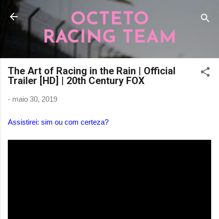
Pular para o conteúdo principal
OCTETO
RACING TEAM
The Art of Racing in the Rain | Official
Trailer [HD] | 20th Century FOX
-
maio 30, 2019
Assistirei: sim ou com certeza?