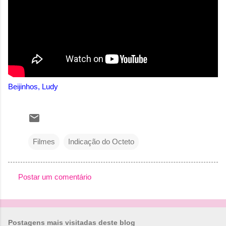
Beijinhos, Ludy
Filmes
Indicação do Octeto
Postar um comentário
C
o
m
Postagens mais visitadas deste blog