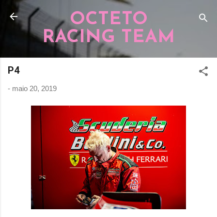
Pular para o conteúdo principal
OCTETO
RACING TEAM
P4
-
maio 20, 2019