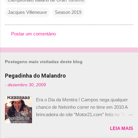
Jacques Villeneuve
Season 2019
Postar um comentário
C
o
m
Postagens mais visitadas deste blog
e
n
Pegadinha do Malandro
t
-
dezembro 30, 2009
á
Era o Dia da Mentira ! Campos nega qualquer
r
chance de Nelsinho correr no time em 2010 A
i
brincadeira do site “Motor21.com” feita no "Día
o
de los Santos Inocentes" – que equivale ao 1º
s
LEIA MAIS
de abril –, afirmando que Nelson Piquet havia
comprado 15% das ações da Campos, dando,