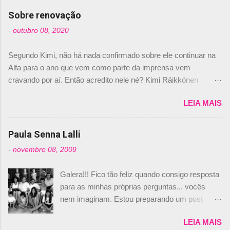
com isso, um lugar no time a Nelsinho Piquet,
Sobre renovação
foi esclarecida de uma vez por todas por
-
outubro 08, 2020
Daniele Audetto, diretor da escuderia. O
dirigente foi taxativo ao declarar que o brasileiro
Segundo Kimi, não há nada confirmado sobre ele continuar na
não será o companheiro de Bruno Senna em
Alfa para o ano que vem como parte da imprensa vem
2010. "Na verdade, nós recebemos uma oferta
cravando por aí. Então acredito nele né? Kimi Räikkönen
de Piquet", admitiu Audetto. “Mas depois de ter
answers latest rumours: "If you believe the news then it’s the
assinado com Bruno Senna, não podemos ter
LEIA MAIS
truth but I’ve never had an option in my contract so that’s
dois brasileiros”, explicou, dizendo ainda que
should, pretty much, tell you that it’s not true." #Kimi7 #EifelGP
não tem nada contra o filho do tricampeão
#AlfaRomeoRacing pic.twitter.com/77EDVn39Ia — Kimi
Paula Senna Lalli
Nelson Piquet. “Ele é um bom piloto, rápido e
Räikkönen #7 (@FansOfKR) October 8, 2020 Abaixo, o
experiente.” Audetto disse ainda que a suposta
-
novembro 08, 2009
Romain falando sobre o fato do Iceman estar há tantos anos na
compra de parte da Campos feita por Piquet
F1. What is it like to have Kimi as a team mate? 🙌 Over to you,
não corresponde à realidade. “O suposto 15%
Galera!!! Fico tão feliz quando consigo resposta
@RGrosjean ! #EifelGP 🇩🇪 #F1
de investimento seria menor do que aquilo que
para as minhas próprias perguntas... vocês
pic.twitter.com/GSAu1LWnwW — Formula 1 (@F1) October 8,
outros pilotos podem trazer: italianos, r...
nem imaginam. Estou preparando um post
2020 Beijinhos, Ludy
sobre Adriane Galisteu, porque percebi que
LEIA MAIS
nunca falei sobre ela, aqui no Octeto. No meio