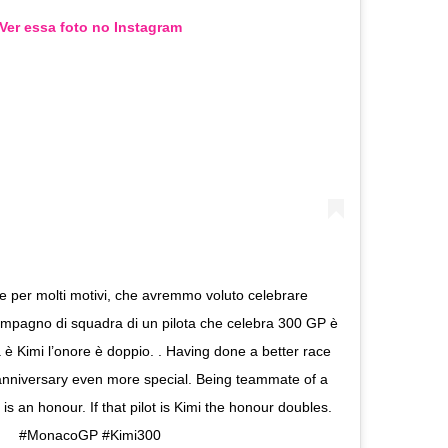
Ver essa foto no Instagram
 per molti motivi, che avremmo voluto celebrare
mpagno di squadra di un pilota che celebra 300 GP è
 è Kimi l’onore è doppio. . Having done a better race
nniversary even more special. Being teammate of a
is an honour. If that pilot is Kimi the honour doubles.
#MonacoGP #Kimi300