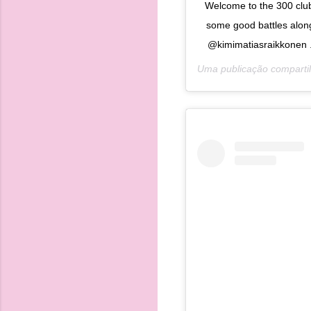
Welcome to the 300 club
some good battles alo
@kimimatiasraikkonen
Uma publicação comparti