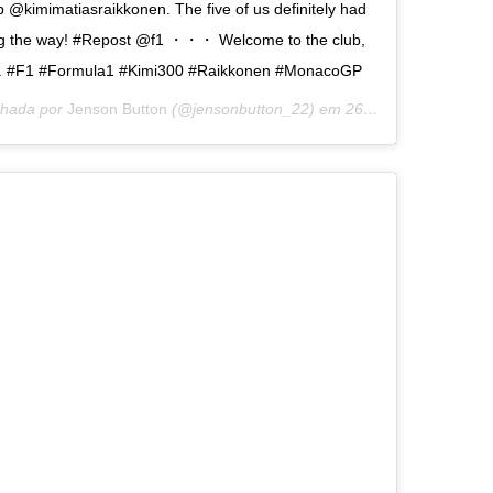
 @kimimatiasraikkonen. The five of us definitely had
ng the way! #Repost @f1 ・・・ Welcome to the club,
 . #F1 #Formula1 #Kimi300 #Raikkonen #MonacoGP
lhada por
Jenson Button
(@jensonbutton_22) em
26 de Mai, 2019 às 2:52 PDT