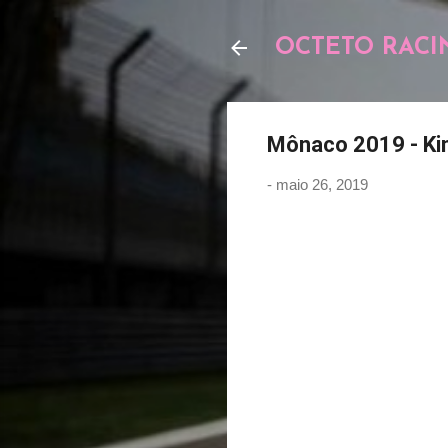
OCTETO RACI
Mônaco 2019 - Ki
-
maio 26, 2019