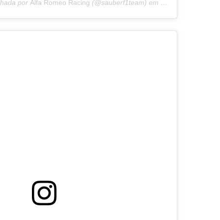
lhada por
Alfa Romeo Racing
(@sauberf1team) em
26 de Mai, 2019 à