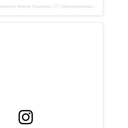
lhada por
Antonio Giovinazzi 🇮🇹
(@antogiovinazzi99) em
26 de Mai, 