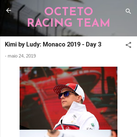
Pular para o conteúdo principal
OCTETO
RACING TEAM
Kimi by Ludy: Monaco 2019 - Day 3
-
maio 24, 2019