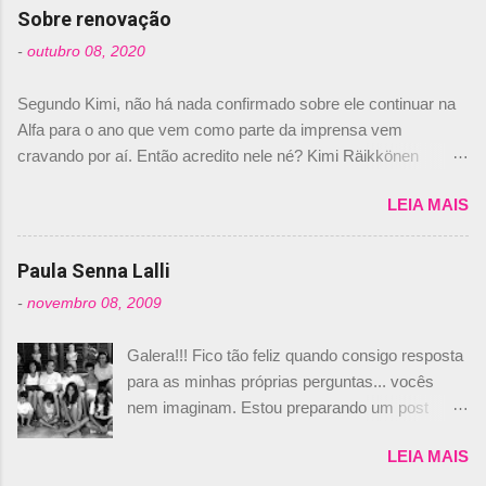
com isso, um lugar no time a Nelsinho Piquet,
Sobre renovação
foi esclarecida de uma vez por todas por
-
outubro 08, 2020
Daniele Audetto, diretor da escuderia. O
dirigente foi taxativo ao declarar que o brasileiro
Segundo Kimi, não há nada confirmado sobre ele continuar na
não será o companheiro de Bruno Senna em
Alfa para o ano que vem como parte da imprensa vem
2010. "Na verdade, nós recebemos uma oferta
cravando por aí. Então acredito nele né? Kimi Räikkönen
de Piquet", admitiu Audetto. “Mas depois de ter
answers latest rumours: "If you believe the news then it’s the
assinado com Bruno Senna, não podemos ter
LEIA MAIS
truth but I’ve never had an option in my contract so that’s
dois brasileiros”, explicou, dizendo ainda que
should, pretty much, tell you that it’s not true." #Kimi7 #EifelGP
não tem nada contra o filho do tricampeão
#AlfaRomeoRacing pic.twitter.com/77EDVn39Ia — Kimi
Paula Senna Lalli
Nelson Piquet. “Ele é um bom piloto, rápido e
Räikkönen #7 (@FansOfKR) October 8, 2020 Abaixo, o
experiente.” Audetto disse ainda que a suposta
-
novembro 08, 2009
Romain falando sobre o fato do Iceman estar há tantos anos na
compra de parte da Campos feita por Piquet
F1. What is it like to have Kimi as a team mate? 🙌 Over to you,
não corresponde à realidade. “O suposto 15%
Galera!!! Fico tão feliz quando consigo resposta
@RGrosjean ! #EifelGP 🇩🇪 #F1
de investimento seria menor do que aquilo que
para as minhas próprias perguntas... vocês
pic.twitter.com/GSAu1LWnwW — Formula 1 (@F1) October 8,
outros pilotos podem trazer: italianos, r...
nem imaginam. Estou preparando um post
2020 Beijinhos, Ludy
sobre Adriane Galisteu, porque percebi que
LEIA MAIS
nunca falei sobre ela, aqui no Octeto. No meio
das minhas pesquisas... daqui a pouco eu