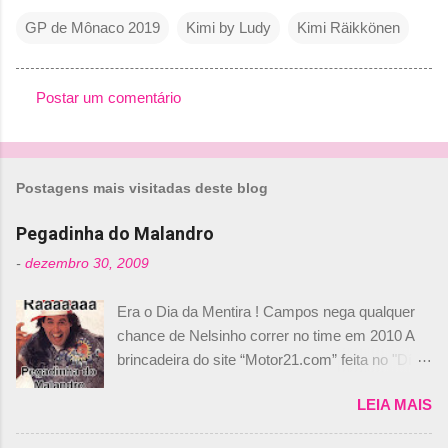
GP de Mônaco 2019
Kimi by Ludy
Kimi Räikkönen
Postar um comentário
C
o
m
Postagens mais visitadas deste blog
e
n
Pegadinha do Malandro
t
-
dezembro 30, 2009
á
Era o Dia da Mentira ! Campos nega qualquer
r
chance de Nelsinho correr no time em 2010 A
i
brincadeira do site “Motor21.com” feita no "Día
o
de los Santos Inocentes" – que equivale ao 1º
s
LEIA MAIS
de abril –, afirmando que Nelson Piquet havia
comprado 15% das ações da Campos, dando,