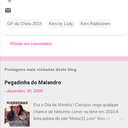
GP da China 2019
Kimi by Ludy
Kimi Räikkönen
Postar um comentário
C
o
m
Postagens mais visitadas deste blog
e
n
Pegadinha do Malandro
t
-
dezembro 30, 2009
á
Era o Dia da Mentira ! Campos nega qualquer
r
chance de Nelsinho correr no time em 2010 A
i
brincadeira do site “Motor21.com” feita no "Día
o
de los Santos Inocentes" – que equivale ao 1º