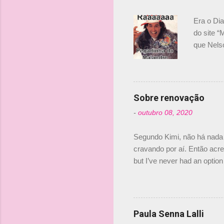
á
r
Era o Di
i
do site “
o
que Nels
Nelsinho 
s
dirigente
verdade,
Senna, nã
Sobre renovação
tricampeã
-
outubro 08, 2020
compra d
investime
Segundo Kimi, não há nada 
cravando por aí. Então acred
but I’ve never had an option 
#AlfaRomeoRacing pic.twi
falando sobre o fato do Ice
@RGrosjean ! #EifelGP 🇩
Paula Senna Lalli