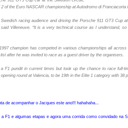
 2 of the Euro NASCAR championship at Autodromo di Franciacorta in
he Swedish racing audience and driving the Porsche 911 GT3 Cup at
aid Villeneuve. “It is a very technical course as I understand, so i
he 1997 champion has competed in various championships all across
ist after he was invited to race as a guest driver by the organisers.
 a F1 pundit in current times but took up the chance to race full
 opening round at Valencia, to be 19th in the Elite 1 category with 38 p
ta de acompanhar o Jacques este ano!!! hahahaha...
 a F1 e algumas etapas e agora uma corrida como convidado na S