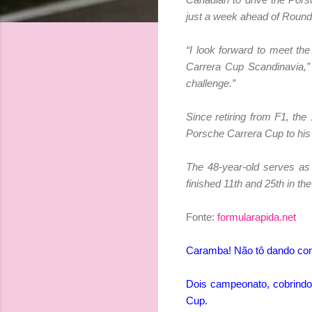
just a week ahead of Round
“I look forward to meet t
Carrera Cup Scandinavia,” s
challenge.”
Since retiring from F1, t
Porsche Carrera Cup to his l
The 48-year-old serves as
finished 11th and 25th in the
Fonte:
formularapida.net
Caramba! Não tô dando con
Dois campeonato, cobrindo
Cup.