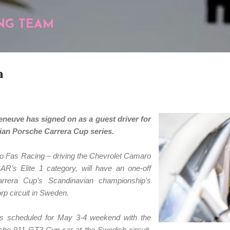
Pular para o conteúdo principal
NG TEAM
a
neuve has signed on as a guest driver for
ian Porsche Carrera Cup series.
Go Fas Racing – driving the Chevrolet Camaro
’s Elite 1 category, will have an one-off
rrera Cup’s Scandinavian championship’s
rp circuit in Sweden.
s scheduled for May 3-4 weekend with the
che 911 GT3 Cup car at the Swedish circuit,