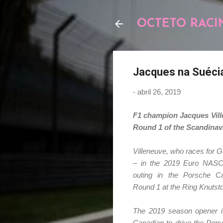
OCTETO RACI
Jacques na Suéci
-
abril 26, 2019
F1 champion Jacques Ville
Round 1 of the Scandinav
Villeneuve, who races for 
– in the 2019 Euro NASCAR
outing in the Porsche Ca
Round 1 at the Ring Knutsto
The 2019 season opener i
Canadian to drive the Pors