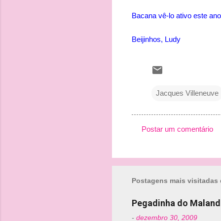
Bacana vê-lo ativo este ano
Beijinhos, Ludy
Jacques Villeneuve
Postar um comentário
C
o
m
Postagens mais visitadas 
e
n
Pegadinha do Maland
t
-
dezembro 30, 2009