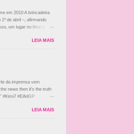
ime em 2010 A brincadeira
 1º de abril –, afirmando
so, um lugar no time a
etor da escuderia. O
LEIA MAIS
 Bruno Senna em 2010. "Na
 de ter assinado com Bruno
 nada contra o filho do
 disse ainda que a suposta
 suposto 15% de
s, r...
arte da imprensa vem
he news then it’s the truth
e." #Kimi7 #EifelGP
 2020 Abaixo, o Romain
LEIA MAIS
m mate? 🙌 Over to you,
2020 Beijinhos, Ludy