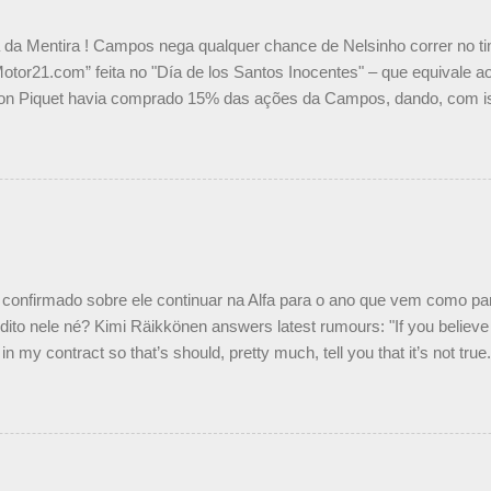
a da Mentira ! Campos nega qualquer chance de Nelsinho correr no t
Motor21.com” feita no "Día de los Santos Inocentes" – que equivale ao
on Piquet havia comprado 15% das ações da Campos, dando, com is
Piquet, foi esclarecida de uma vez por todas por Daniele Audetto, dir
 foi taxativo ao declarar que o brasileiro não será o companheiro de
 nós recebemos uma oferta de Piquet", admitiu Audetto. “Mas depois
o podemos ter dois brasileiros”, explicou, dizendo ainda que não tem
o Nelson Piquet. “Ele é um bom piloto, rápido e experiente.” Audetto
e parte da Campos feita por Piquet não corresponde à realidade. “O
nto seria menor do que aquilo que outros pilotos podem trazer: italiano
confirmado sobre ele continuar na Alfa para o ano que vem como p
ito nele né? Kimi Räikkönen answers latest rumours: "If you believe t
in my contract so that’s should, pretty much, tell you that it’s not tru
tter.com/77EDVn39Ia — Kimi Räikkönen #7 (@FansOfKR) October 8,
man estar há tantos anos na F1. What is it like to have Kimi as a tea
 #F1 pic.twitter.com/GSAu1LWnwW — Formula 1 (@F1) October 8, 