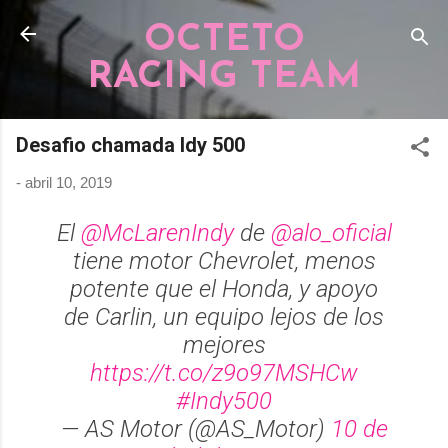
Pular para o conteúdo principal
OCTETO
RACING TEAM
Desafio chamada Idy 500
-
abril 10, 2019
El
@McLarenIndy
de
@alo_oficial
tiene motor Chevrolet, menos
potente que el Honda, y apoyo
de Carlin, un equipo lejos de los
mejores
https://t.co/z9o97MSHCw
#Indy500
— AS Motor (@AS_Motor)
10 de