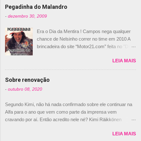
n
Pegadinha do Malandro
t
-
dezembro 30, 2009
á
Era o Dia da Mentira ! Campos nega qualquer
r
chance de Nelsinho correr no time em 2010 A
i
brincadeira do site “Motor21.com” feita no "Día
o
de los Santos Inocentes" – que equivale ao 1º
s
LEIA MAIS
de abril –, afirmando que Nelson Piquet havia
comprado 15% das ações da Campos, dando,
com isso, um lugar no time a Nelsinho Piquet,
Sobre renovação
foi esclarecida de uma vez por todas por
-
outubro 08, 2020
Daniele Audetto, diretor da escuderia. O
dirigente foi taxativo ao declarar que o brasileiro
Segundo Kimi, não há nada confirmado sobre ele continuar na
não será o companheiro de Bruno Senna em
Alfa para o ano que vem como parte da imprensa vem
2010. "Na verdade, nós recebemos uma oferta
cravando por aí. Então acredito nele né? Kimi Räikkönen
de Piquet", admitiu Audetto. “Mas depois de ter
answers latest rumours: "If you believe the news then it’s the
assinado com Bruno Senna, não podemos ter
LEIA MAIS
truth but I’ve never had an option in my contract so that’s
dois brasileiros”, explicou, dizendo ainda que