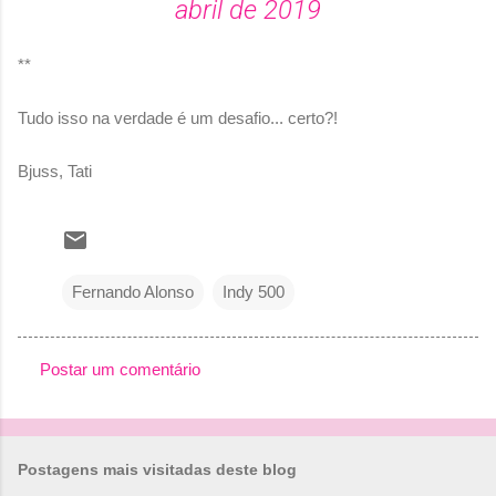
abril de 2019
**
Tudo isso na verdade é um desafio... certo?!
Bjuss, Tati
Fernando Alonso
Indy 500
Postar um comentário
C
o
m
Postagens mais visitadas deste blog
e