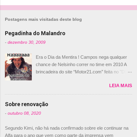
o
m
Postagens mais visitadas deste blog
e
n
Pegadinha do Malandro
t
-
dezembro 30, 2009
á
Era o Dia da Mentira ! Campos nega qualquer
r
chance de Nelsinho correr no time em 2010 A
i
brincadeira do site “Motor21.com” feita no "Día
o
de los Santos Inocentes" – que equivale ao 1º
s
LEIA MAIS
de abril –, afirmando que Nelson Piquet havia
comprado 15% das ações da Campos, dando,
com isso, um lugar no time a Nelsinho Piquet,
Sobre renovação
foi esclarecida de uma vez por todas por
-
outubro 08, 2020
Daniele Audetto, diretor da escuderia. O
dirigente foi taxativo ao declarar que o brasileiro
Segundo Kimi, não há nada confirmado sobre ele continuar na
não será o companheiro de Bruno Senna em
Alfa para o ano que vem como parte da imprensa vem