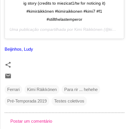
ig story (credits to miezicat1/tw for noticing it)
#kimiräikkönen #kimiraikkonen #kimi7 #f1
#stillthelastemperor
Uma publicação compartilhada por
Kimi Räikkönen
(@kimiraikkonen_pics) em
Beijinhos, Ludy
Ferrari
Kimi Räikkönen
Para rir ... hehehe
Pré-Temporada 2019
Testes coletivos
Postar um comentário
C