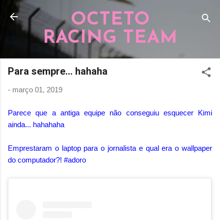
Pular para o conteúdo principal
OCTETO
RACING TEAM
Para sempre... hahaha
-
março 01, 2019
Parece que a antiga equipe não conseguiu esquecer Kimi
ainda... hahahaha
Emprestaram o laptop para o jornalista e qual era o wallpaper
do computador?! #adoro