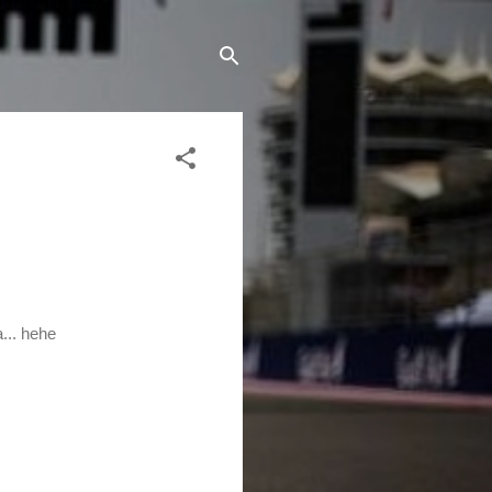
... hehe