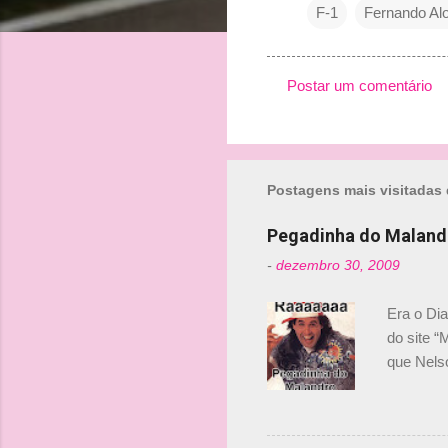
F-1
Fernando Al
Postar um comentário
C
o
m
Postagens mais visitadas 
e
n
Pegadinha do Maland
t
-
dezembro 30, 2009
á
r
Era o Di
i
do site “
o
que Nels
Nelsinho 
s
dirigente
verdade,