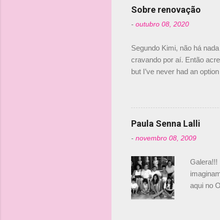
Senna, nã
Sobre renovação
tricampeã
-
outubro 08, 2020
compra d
investime
Segundo Kimi, não há nada 
cravando por aí. Então acred
but I’ve never had an option 
#AlfaRomeoRacing pic.twi
falando sobre o fato do Ice
@RGrosjean ! #EifelGP 🇩
Paula Senna Lalli
-
novembro 08, 2009
Galera!!!
imaginam.
aqui no O
esta foto
Bruno, é