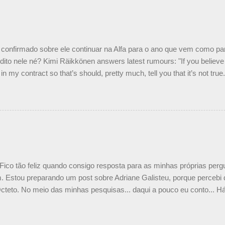
o podemos ter dois brasileiros”, explicou, dizendo ainda que não tem
o Nelson Piquet. “Ele é um bom piloto, rápido e experiente.” Audetto
e parte da Campos feita por Piquet não corresponde à realidade. “O
nto seria menor do que aquilo que outros pilotos podem trazer: italiano
confirmado sobre ele continuar na Alfa para o ano que vem como p
ito nele né? Kimi Räikkönen answers latest rumours: "If you believe t
in my contract so that’s should, pretty much, tell you that it’s not tru
tter.com/77EDVn39Ia — Kimi Räikkönen #7 (@FansOfKR) October 8,
man estar há tantos anos na F1. What is it like to have Kimi as a tea
 #F1 pic.twitter.com/GSAu1LWnwW — Formula 1 (@F1) October 8, 
 Fico tão feliz quando consigo resposta para as minhas próprias per
 Estou preparando um post sobre Adriane Galisteu, porque percebi q
cteto. No meio das minhas pesquisas... daqui a pouco eu conto... Há 
 aqui: Na época, rendeu um burburinho, porque legendei a foto, dize
 sua irmã caçula, Paula Senna. Fui questionada, porque todos acha