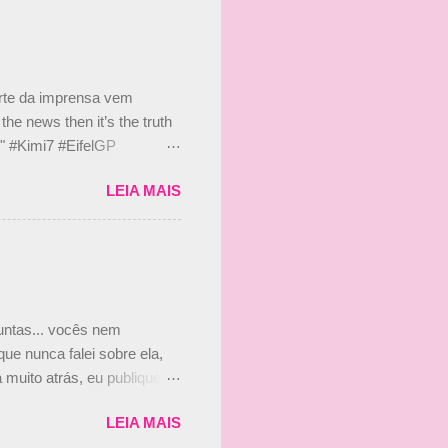
 nada contra o filho do
 disse ainda que a suposta
 suposto 15% de
s, r...
arte da imprensa vem
he news then it’s the truth
e." #Kimi7 #EifelGP
 2020 Abaixo, o Romain
LEIA MAIS
m mate? 🙌 Over to you,
2020 Beijinhos, Ludy
guntas... vocês nem
ue nunca falei sobre ela,
muito atrás, eu publiquei
ndo que a menina ao lado de
LEIA MAIS
vam que a Viviane Senna