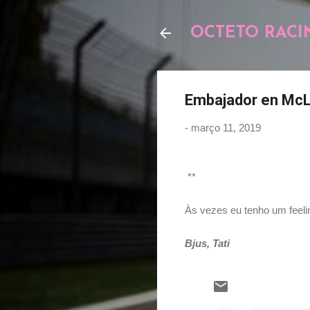
OCTETO RACI
Embajador en McL
-
março 11, 2019
**
Às vezes eu tenho um feeli
Bjus, Tati