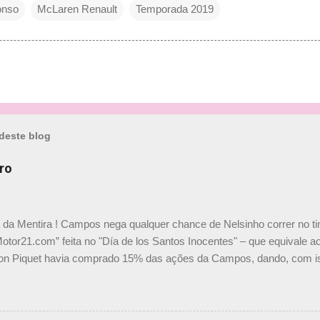
onso
McLaren Renault
Temporada 2019
deste blog
ro
a da Mentira ! Campos nega qualquer chance de Nelsinho correr no t
Motor21.com” feita no "Día de los Santos Inocentes" – que equivale ao
on Piquet havia comprado 15% das ações da Campos, dando, com is
Piquet, foi esclarecida de uma vez por todas por Daniele Audetto, dir
 foi taxativo ao declarar que o brasileiro não será o companheiro de
 nós recebemos uma oferta de Piquet", admitiu Audetto. “Mas depois