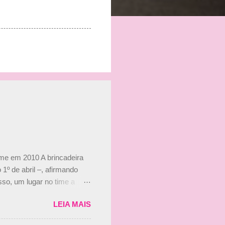
ime em 2010 A brincadeira
 1º de abril –, afirmando
so, um lugar no time a
etor da escuderia. O
LEIA MAIS
 Bruno Senna em 2010. "Na
 de ter assinado com Bruno