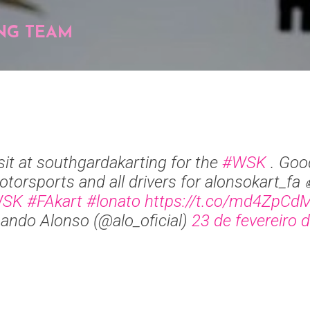
Pular para o conteúdo principal
NG TEAM
sit at southgardakarting for the
#WSK
. Good
torsports and all drivers for alonsokart_fa ✊️
WSK
#FAkart
#lonato
https://t.co/md4ZpCd
ando Alonso (@alo_oficial)
23 de fevereiro 