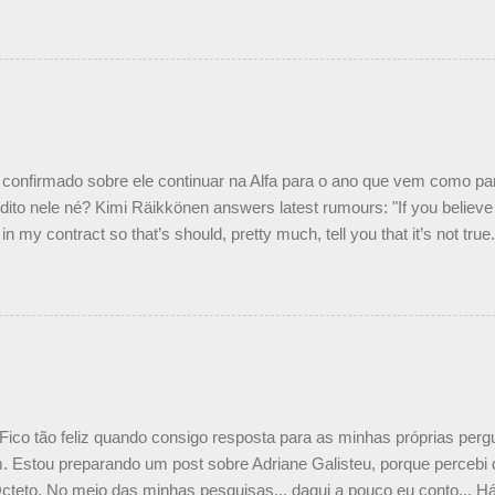
Piquet, foi esclarecida de uma vez por todas por Daniele Audetto, dir
 foi taxativo ao declarar que o brasileiro não será o companheiro de
 nós recebemos uma oferta de Piquet", admitiu Audetto. “Mas depois
o podemos ter dois brasileiros”, explicou, dizendo ainda que não tem
o Nelson Piquet. “Ele é um bom piloto, rápido e experiente.” Audetto
e parte da Campos feita por Piquet não corresponde à realidade. “O
nto seria menor do que aquilo que outros pilotos podem trazer: italiano
confirmado sobre ele continuar na Alfa para o ano que vem como p
ito nele né? Kimi Räikkönen answers latest rumours: "If you believe t
in my contract so that’s should, pretty much, tell you that it’s not tru
tter.com/77EDVn39Ia — Kimi Räikkönen #7 (@FansOfKR) October 8,
man estar há tantos anos na F1. What is it like to have Kimi as a tea
 #F1 pic.twitter.com/GSAu1LWnwW — Formula 1 (@F1) October 8, 
 Fico tão feliz quando consigo resposta para as minhas próprias per
 Estou preparando um post sobre Adriane Galisteu, porque percebi q
cteto. No meio das minhas pesquisas... daqui a pouco eu conto... Há 