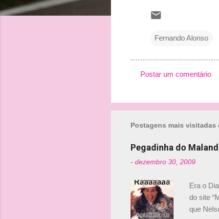
Fernando Alonso
Postar um comentário
C
o
m
Postagens mais visitadas 
e
n
Pegadinha do Maland
t
-
dezembro 30, 2009
á
r
Era o Di
i
do site “
o
que Nels