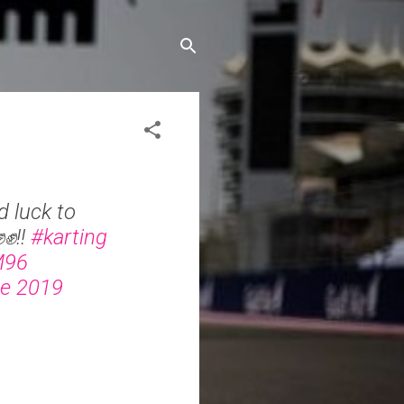
 luck to
✊️!!
#karting
M96
de 2019