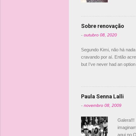
Nelsinho 
s
dirigente
verdade,
Senna, nã
Sobre renovação
tricampeã
-
outubro 08, 2020
compra d
investime
Segundo Kimi, não há nada 
cravando por aí. Então acred
but I’ve never had an option 
#AlfaRomeoRacing pic.twi
falando sobre o fato do Ice
@RGrosjean ! #EifelGP 🇩
Paula Senna Lalli
-
novembro 08, 2009
Galera!!!
imaginam.
aqui no O