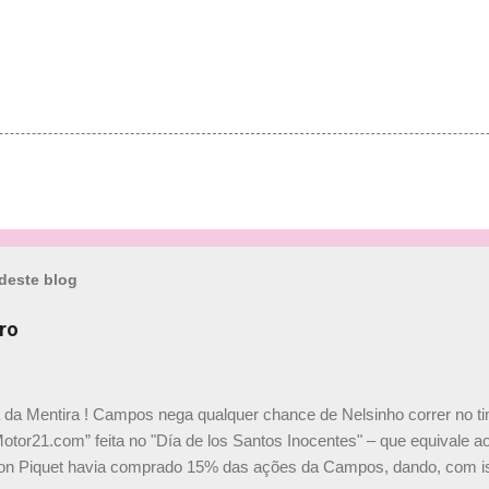
deste blog
ro
a da Mentira ! Campos nega qualquer chance de Nelsinho correr no t
Motor21.com” feita no "Día de los Santos Inocentes" – que equivale ao
on Piquet havia comprado 15% das ações da Campos, dando, com is