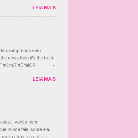
etor da escuderia. O
LEIA MAIS
 Bruno Senna em 2010. "Na
 de ter assinado com Bruno
 nada contra o filho do
 disse ainda que a suposta
 suposto 15% de
s, r...
arte da imprensa vem
he news then it’s the truth
e." #Kimi7 #EifelGP
 2020 Abaixo, o Romain
LEIA MAIS
m mate? 🙌 Over to you,
2020 Beijinhos, Ludy
guntas... vocês nem
ue nunca falei sobre ela,
muito atrás, eu publiquei