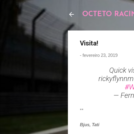
OCTETO RACI
Visita!
-
fevereiro 23, 2019
Quick vi
rickyflynnmo
#
— Fern
**
Bjus, Tati