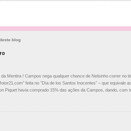
deste blog
ro
a da Mentira ! Campos nega qualquer chance de Nelsinho correr no t
Motor21.com” feita no "Día de los Santos Inocentes" – que equivale ao
on Piquet havia comprado 15% das ações da Campos, dando, com is
Piquet, foi esclarecida de uma vez por todas por Daniele Audetto, dir
 foi taxativo ao declarar que o brasileiro não será o companheiro de
 nós recebemos uma oferta de Piquet", admitiu Audetto. “Mas depois
o podemos ter dois brasileiros”, explicou, dizendo ainda que não tem
o Nelson Piquet. “Ele é um bom piloto, rápido e experiente.” Audetto