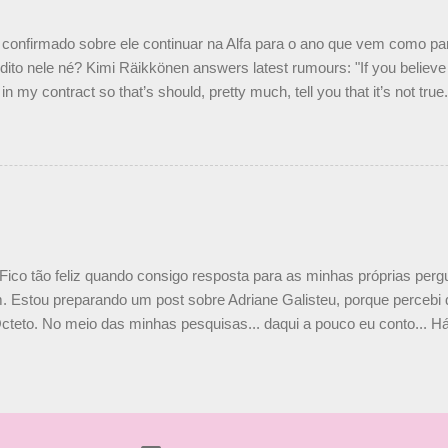
e parte da Campos feita por Piquet não corresponde à realidade. “O
nto seria menor do que aquilo que outros pilotos podem trazer: italiano
confirmado sobre ele continuar na Alfa para o ano que vem como p
ito nele né? Kimi Räikkönen answers latest rumours: "If you believe t
in my contract so that’s should, pretty much, tell you that it’s not tru
tter.com/77EDVn39Ia — Kimi Räikkönen #7 (@FansOfKR) October 8,
man estar há tantos anos na F1. What is it like to have Kimi as a tea
 #F1 pic.twitter.com/GSAu1LWnwW — Formula 1 (@F1) October 8, 
 Fico tão feliz quando consigo resposta para as minhas próprias per
 Estou preparando um post sobre Adriane Galisteu, porque percebi q
cteto. No meio das minhas pesquisas... daqui a pouco eu conto... Há 
 aqui: Na época, rendeu um burburinho, porque legendei a foto, dize
 sua irmã caçula, Paula Senna. Fui questionada, porque todos acha
nas 2 filhos (Bruno e Bianca). Mas no final, mostrei outras referênc
o, que Ayrton tinha 3 sobrinhos. Hoje, finalmente, achei fotinhos atua
 Bonitinha, né? Bobeira, mas fiquei feliz. Acho que em 2010, verem