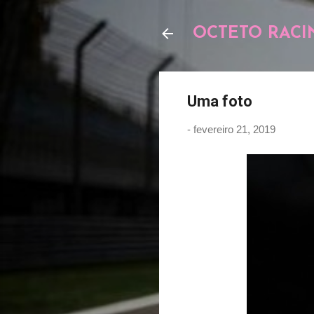
OCTETO RACI
Uma foto
-
fevereiro 21, 2019