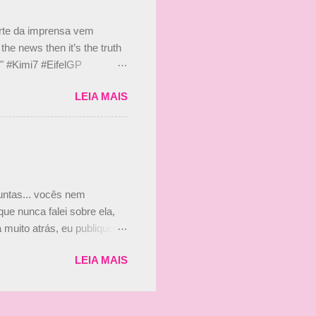
 suposto 15% de
s, r...
arte da imprensa vem
he news then it’s the truth
e." #Kimi7 #EifelGP
 2020 Abaixo, o Romain
LEIA MAIS
m mate? 🙌 Over to you,
2020 Beijinhos, Ludy
guntas... vocês nem
ue nunca falei sobre ela,
muito atrás, eu publiquei
ndo que a menina ao lado de
LEIA MAIS
vam que a Viviane Senna
ias, e todo mundo acabou
is da Paula. Que alegria!!!!
os mais a mocinha. Vick