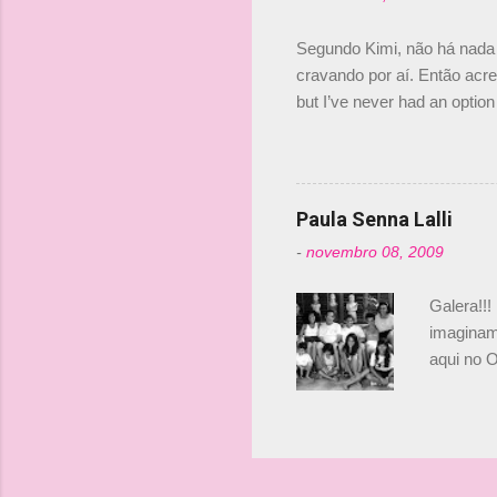
compra d
investime
Segundo Kimi, não há nada 
cravando por aí. Então acred
but I’ve never had an option 
#AlfaRomeoRacing pic.twi
falando sobre o fato do Ice
@RGrosjean ! #EifelGP 🇩
Paula Senna Lalli
-
novembro 08, 2009
Galera!!!
imaginam.
aqui no O
esta foto
Bruno, é
tinha ape
entendend
Vamos lá!