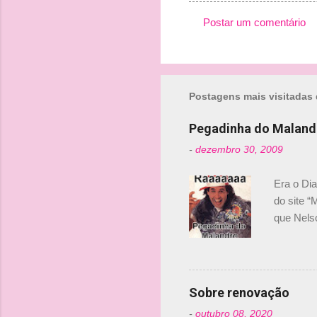
Postar um comentário
C
o
m
Postagens mais visitadas 
e
n
Pegadinha do Maland
t
-
dezembro 30, 2009
á
r
Era o Di
i
do site “
o
que Nels
Nelsinho 
s
dirigente
verdade,
Senna, nã
Sobre renovação
tricampeã
-
outubro 08, 2020