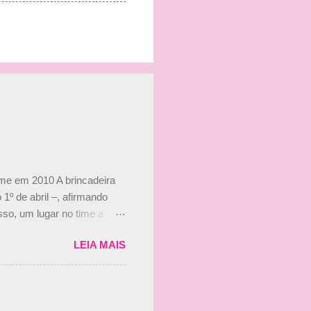
ime em 2010 A brincadeira
 1º de abril –, afirmando
so, um lugar no time a
etor da escuderia. O
LEIA MAIS
 Bruno Senna em 2010. "Na
 de ter assinado com Bruno
 nada contra o filho do
 disse ainda que a suposta