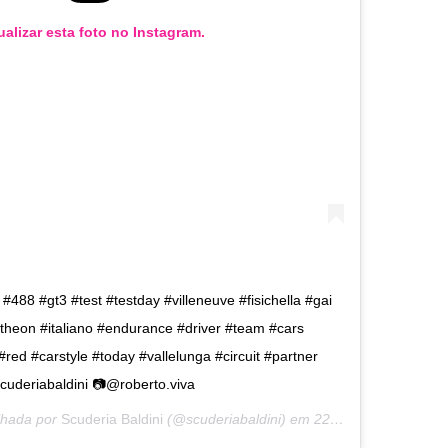
ualizar esta foto no Instagram.
i #488 #gt3 #test #testday #villeneuve #fisichella #gai
ntheon #italiano #endurance #driver #team #cars
#red #carstyle #today #vallelunga #circuit #partner
cuderiabaldini 📷@roberto.viva
lhada por
Scuderia Baldini
(@scuderiabaldini) em
22 de Fev, 2019 às 6:22 PST