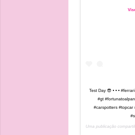
Vis
Test Day 😎 • • • #ferrar
#gt #fortunatoalpa
#carspotters #topcar 
#s
Uma publicação comparti