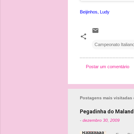
Beijinhos, Ludy
Campeonato Italian
Postar um comentário
C
o
m
Postagens mais visitadas 
e
n
Pegadinha do Maland
t
-
dezembro 30, 2009
á
r