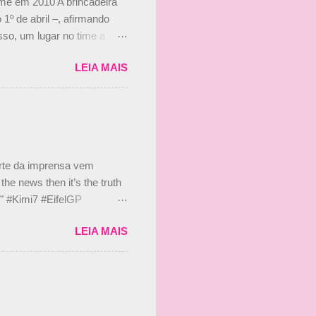
ime em 2010 A brincadeira
 1º de abril –, afirmando
so, um lugar no time a
etor da escuderia. O
LEIA MAIS
 Bruno Senna em 2010. "Na
 de ter assinado com Bruno
 nada contra o filho do
 disse ainda que a suposta
 suposto 15% de
s, r...
arte da imprensa vem
he news then it’s the truth
e." #Kimi7 #EifelGP
 2020 Abaixo, o Romain
LEIA MAIS
m mate? 🙌 Over to you,
2020 Beijinhos, Ludy