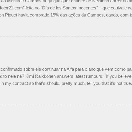
a da Mentira ! Campos nega qualquer chance de Nelsinho correr no t
Motor21.com” feita no "Día de los Santos Inocentes" – que equivale ao
on Piquet havia comprado 15% das ações da Campos, dando, com is
Piquet, foi esclarecida de uma vez por todas por Daniele Audetto, dir
 foi taxativo ao declarar que o brasileiro não será o companheiro de
 nós recebemos uma oferta de Piquet", admitiu Audetto. “Mas depois
o podemos ter dois brasileiros”, explicou, dizendo ainda que não tem
o Nelson Piquet. “Ele é um bom piloto, rápido e experiente.” Audetto
e parte da Campos feita por Piquet não corresponde à realidade. “O
nto seria menor do que aquilo que outros pilotos podem trazer: italiano
confirmado sobre ele continuar na Alfa para o ano que vem como p
ito nele né? Kimi Räikkönen answers latest rumours: "If you believe t
in my contract so that’s should, pretty much, tell you that it’s not tru
tter.com/77EDVn39Ia — Kimi Räikkönen #7 (@FansOfKR) October 8,
man estar há tantos anos na F1. What is it like to have Kimi as a tea
 #F1 pic.twitter.com/GSAu1LWnwW — Formula 1 (@F1) October 8, 