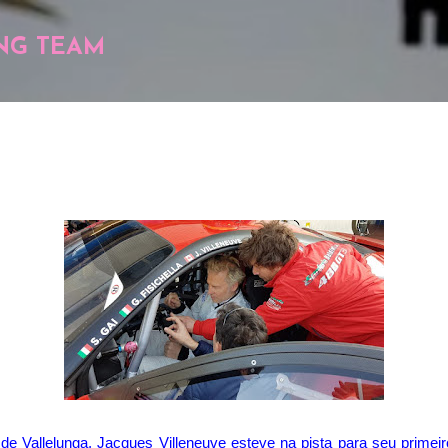
Pular para o conteúdo principal
NG TEAM
 de Vallelunga, Jacques Villeneuve esteve na pista para seu primei