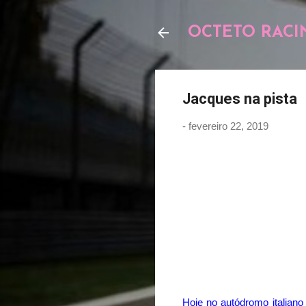
OCTETO RACI
Jacques na pista
-
fevereiro 22, 2019
Hoje no autódromo italiano