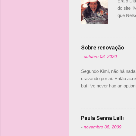
Era o Di
i
do site “
o
que Nels
Nelsinho 
s
dirigente
verdade,
Senna, nã
Sobre renovação
tricampeã
-
outubro 08, 2020
compra d
investime
Segundo Kimi, não há nada 
cravando por aí. Então acred
but I’ve never had an option 
#AlfaRomeoRacing pic.twi
falando sobre o fato do Ice
@RGrosjean ! #EifelGP 🇩
Paula Senna Lalli
-
novembro 08, 2009