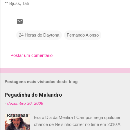
** Bjuss, Tati
24 Horas de Daytona
Fernando Alonso
Postar um comentário
C
o
m
Postagens mais visitadas deste blog
e
n
Pegadinha do Malandro
t
-
dezembro 30, 2009
á
Era o Dia da Mentira ! Campos nega qualquer
r
chance de Nelsinho correr no time em 2010 A
i