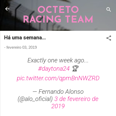
Pular para o conteúdo principal
OCTETO
RACING TEAM
Há uma semana...
-
fevereiro 03, 2019
Exactly one week ago...
#daytona24
🏆
pic.twitter.com/qpmBnNWZRD
— Fernando Alonso
(@alo_oficial)
3 de fevereiro de
2019