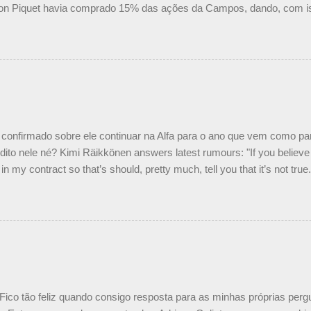
on Piquet havia comprado 15% das ações da Campos, dando, com is
Piquet, foi esclarecida de uma vez por todas por Daniele Audetto, dir
 foi taxativo ao declarar que o brasileiro não será o companheiro de
 nós recebemos uma oferta de Piquet", admitiu Audetto. “Mas depois
o podemos ter dois brasileiros”, explicou, dizendo ainda que não tem
o Nelson Piquet. “Ele é um bom piloto, rápido e experiente.” Audetto
e parte da Campos feita por Piquet não corresponde à realidade. “O
nto seria menor do que aquilo que outros pilotos podem trazer: italiano
confirmado sobre ele continuar na Alfa para o ano que vem como p
ito nele né? Kimi Räikkönen answers latest rumours: "If you believe t
in my contract so that’s should, pretty much, tell you that it’s not tru
tter.com/77EDVn39Ia — Kimi Räikkönen #7 (@FansOfKR) October 8,
man estar há tantos anos na F1. What is it like to have Kimi as a tea
 #F1 pic.twitter.com/GSAu1LWnwW — Formula 1 (@F1) October 8, 
 Fico tão feliz quando consigo resposta para as minhas próprias per