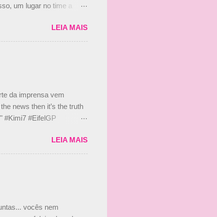
so, um lugar no time a
etor da escuderia. O
LEIA MAIS
 Bruno Senna em 2010. "Na
 de ter assinado com Bruno
 nada contra o filho do
 disse ainda que a suposta
 suposto 15% de
s, r...
arte da imprensa vem
he news then it’s the truth
e." #Kimi7 #EifelGP
 2020 Abaixo, o Romain
LEIA MAIS
m mate? 🙌 Over to you,
2020 Beijinhos, Ludy
guntas... vocês nem