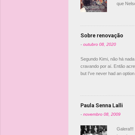
o
que Nels
Nelsinho 
s
dirigente
verdade,
Senna, nã
Sobre renovação
tricampeã
-
outubro 08, 2020
compra d
investime
Segundo Kimi, não há nada 
cravando por aí. Então acred
but I’ve never had an option 
#AlfaRomeoRacing pic.twi
falando sobre o fato do Ice
@RGrosjean ! #EifelGP 🇩
Paula Senna Lalli
-
novembro 08, 2009
Galera!!!