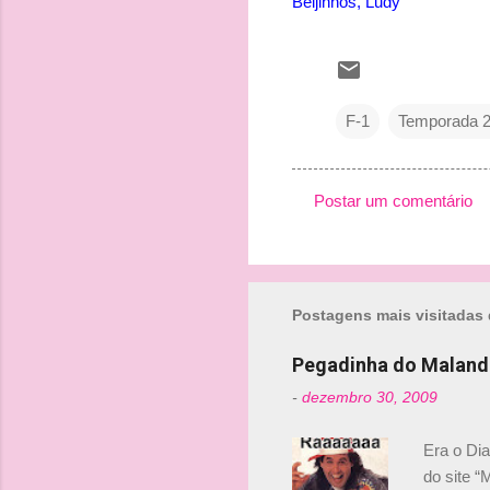
Beijinhos, Ludy
F-1
Temporada 
Postar um comentário
C
o
m
Postagens mais visitadas 
e
n
Pegadinha do Maland
t
-
dezembro 30, 2009
á
r
Era o Di
i
do site “