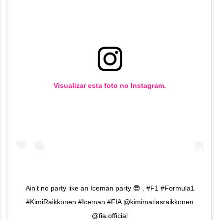
Visualizar esta foto no Instagram.
Ain't no party like an Iceman party 😎 . #F1 #Formula1
#KimiRaikkonen #Iceman #FIA @kimimatiasraikkonen
@fia.official