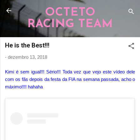
Pular para o conteúdo principal
OCTETO
RACING TEAM
He is the Best!!!
-
dezembro 13, 2018
Kimi é sem igual!!! Sério!!! Toda vez que vejo este vídeo dele
com os fãs depois da festa da FIA na semana passada, acho o
máximo!!!! hahaha