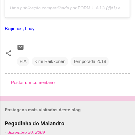
Uma publicação compartilhada por
FORMULA 1®
(@f1) em
13 d
Beijinhos, Ludy
FIA
Kimi Räikkönen
Temporada 2018
Postar um comentário
C
o
m
Postagens mais visitadas deste blog
e
n
Pegadinha do Malandro
t
-
dezembro 30, 2009