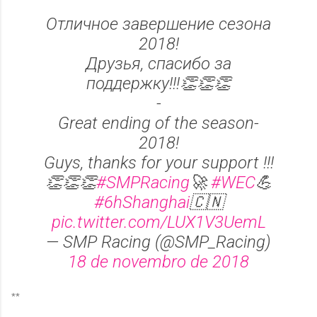
Отличное завершение сезона
2018!
Друзья, спасибо за
поддержку!!!👏👏👏
-
Great ending of the season-
2018!
Guys, thanks for your support !!!
👏👏👏
#SMPRacing
🚀
#WEC
💪
#6hShanghai
🇨🇳
pic.twitter.com/LUX1V3UemL
— SMP Racing (@SMP_Racing)
18 de novembro de 2018
**