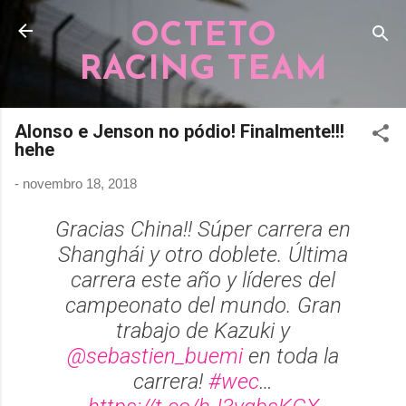
Pular para o conteúdo principal
OCTETO
RACING TEAM
Alonso e Jenson no pódio! Finalmente!!!
hehe
-
novembro 18, 2018
Gracias China!! Súper carrera en
Shanghái y otro doblete. Última
carrera este año y líderes del
campeonato del mundo. Gran
trabajo de Kazuki y
@sebastien_buemi
en toda la
carrera!
#wec
…