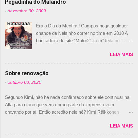
n
Pegadinha do Malandro
t
-
dezembro 30, 2009
á
Era o Dia da Mentira ! Campos nega qualquer
r
chance de Nelsinho correr no time em 2010 A
i
brincadeira do site “Motor21.com” feita no "Día
o
de los Santos Inocentes" – que equivale ao 1º
s
LEIA MAIS
de abril –, afirmando que Nelson Piquet havia
comprado 15% das ações da Campos, dando,
com isso, um lugar no time a Nelsinho Piquet,
Sobre renovação
foi esclarecida de uma vez por todas por
-
outubro 08, 2020
Daniele Audetto, diretor da escuderia. O
dirigente foi taxativo ao declarar que o brasileiro
Segundo Kimi, não há nada confirmado sobre ele continuar na
não será o companheiro de Bruno Senna em
Alfa para o ano que vem como parte da imprensa vem
2010. "Na verdade, nós recebemos uma oferta
cravando por aí. Então acredito nele né? Kimi Räikkönen
de Piquet", admitiu Audetto. “Mas depois de ter
answers latest rumours: "If you believe the news then it’s the
assinado com Bruno Senna, não podemos ter
LEIA MAIS
truth but I’ve never had an option in my contract so that’s
dois brasileiros”, explicou, dizendo ainda que
should, pretty much, tell you that it’s not true." #Kimi7 #EifelGP
não tem nada contra o filho do tricampeão