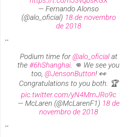
https://t.co/hJ3vqbsKGX
— Fernando Alonso
(@alo_oficial)
18 de novembro
de 2018
**
Podium time for
@alo_oficial
at
the
#6hShanghai
. 👊 We see you
too,
@JensonButton
! 👀
Congratulations to you both. 🏆
pic.twitter.com/yN4MmJRo9c
— McLaren (@McLarenF1)
18 de
novembro de 2018
**