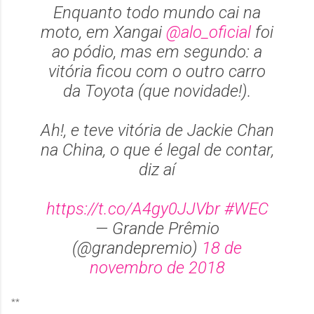
Enquanto todo mundo cai na
moto, em Xangai
@alo_oficial
foi
ao pódio, mas em segundo: a
vitória ficou com o outro carro
da Toyota (que novidade!).
Ah!, e teve vitória de Jackie Chan
na China, o que é legal de contar,
diz aí
https://t.co/A4gy0JJVbr
#WEC
— Grande Prêmio
(@grandepremio)
18 de
novembro de 2018
**