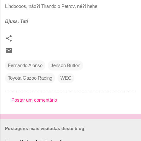
Lindoooos, não?! Tirando o Petrov, né?! hehe
Bjuss, Tati
Fernando Alonso
Jenson Button
Toyota Gazoo Racing
WEC
Postar um comentário
C
o
m
Postagens mais visitadas deste blog
e