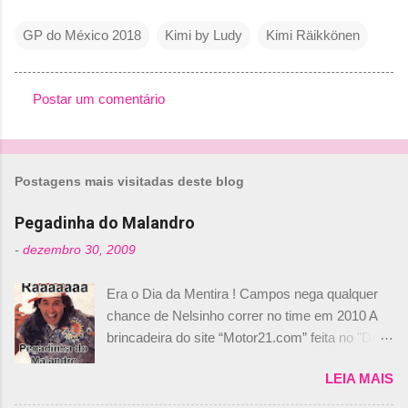
GP do México 2018
Kimi by Ludy
Kimi Räikkönen
Postar um comentário
C
o
m
Postagens mais visitadas deste blog
e
n
Pegadinha do Malandro
t
-
dezembro 30, 2009
á
Era o Dia da Mentira ! Campos nega qualquer
r
chance de Nelsinho correr no time em 2010 A
i
brincadeira do site “Motor21.com” feita no "Día
o
de los Santos Inocentes" – que equivale ao 1º
s
LEIA MAIS
de abril –, afirmando que Nelson Piquet havia
comprado 15% das ações da Campos, dando,