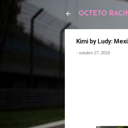
OCTETO RACI
Kimi by Ludy: Mex
-
outubro 27, 2018