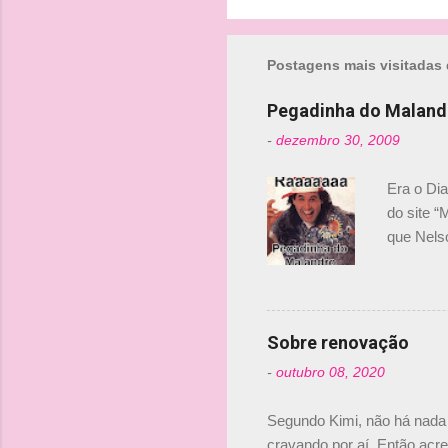
o
m
Postagens mais visitadas 
e
n
Pegadinha do Maland
t
-
dezembro 30, 2009
á
r
Era o Di
i
do site “
o
que Nels
Nelsinho 
s
dirigente
verdade,
Senna, nã
Sobre renovação
tricampeã
-
outubro 08, 2020
compra d
investime
Segundo Kimi, não há nada 
cravando por aí. Então acred