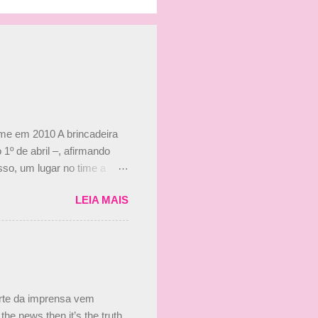
ime em 2010 A brincadeira
 1º de abril –, afirmando
so, um lugar no time a
etor da escuderia. O
LEIA MAIS
 Bruno Senna em 2010. "Na
 de ter assinado com Bruno
 nada contra o filho do
 disse ainda que a suposta
 suposto 15% de
s, r...
arte da imprensa vem
he news then it’s the truth