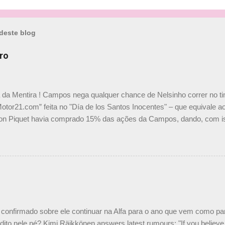
deste blog
ro
a da Mentira ! Campos nega qualquer chance de Nelsinho correr no t
Motor21.com” feita no "Día de los Santos Inocentes" – que equivale ao
on Piquet havia comprado 15% das ações da Campos, dando, com is
Piquet, foi esclarecida de uma vez por todas por Daniele Audetto, dir
 foi taxativo ao declarar que o brasileiro não será o companheiro de
 nós recebemos uma oferta de Piquet", admitiu Audetto. “Mas depois
o podemos ter dois brasileiros”, explicou, dizendo ainda que não tem
o Nelson Piquet. “Ele é um bom piloto, rápido e experiente.” Audetto
e parte da Campos feita por Piquet não corresponde à realidade. “O
nto seria menor do que aquilo que outros pilotos podem trazer: italiano
confirmado sobre ele continuar na Alfa para o ano que vem como p
ito nele né? Kimi Räikkönen answers latest rumours: "If you believe t