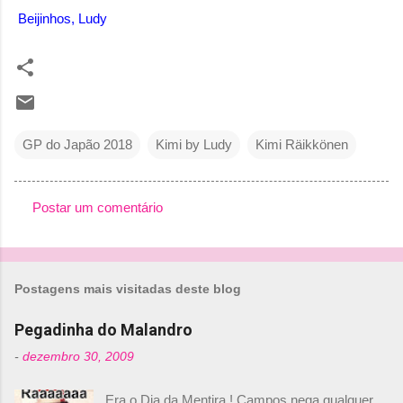
Beijinhos, Ludy
GP do Japão 2018
Kimi by Ludy
Kimi Räikkönen
Postar um comentário
C
o
m
Postagens mais visitadas deste blog
e
n
Pegadinha do Malandro
t
-
dezembro 30, 2009
á
Era o Dia da Mentira ! Campos nega qualquer
r