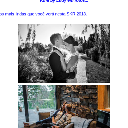
"Kimi by Ludy em fotos..."
tos mais lindas que você verá nesta SKR 2018.