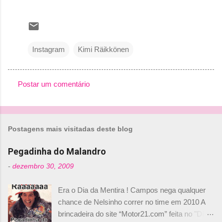
Instagram
Kimi Räikkönen
Postar um comentário
C
o
m
Postagens mais visitadas deste blog
e
n
Pegadinha do Malandro
t
-
dezembro 30, 2009
á
Era o Dia da Mentira ! Campos nega qualquer
r
chance de Nelsinho correr no time em 2010 A
i
brincadeira do site “Motor21.com” feita no "Día
o