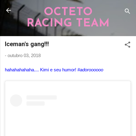
Pular para o conteúdo principal
OCTETO
RACING TEAM
Iceman's gang!!!
-
outubro 03, 2018
hahahahahaha.... Kimi e seu humor!
#adoroooooo