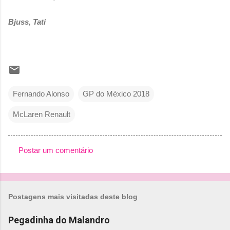
Bjuss, Tati
Fernando Alonso
GP do México 2018
McLaren Renault
Postar um comentário
C
o
m
Postagens mais visitadas deste blog
e
n
Pegadinha do Malandro