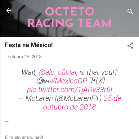
Pular para o conteúdo principal
OCTETO
RACING TEAM
Festa na México!
-
outubro 25, 2018
Wait,
@alo_oficial
, is that you!?
🧐👀
#MexicoGP
🇲🇽
pic.twitter.com/1jARv33r6I
— McLaren (@McLarenF1)
25 de
outubro de 2018
**
É muito amor, né?!