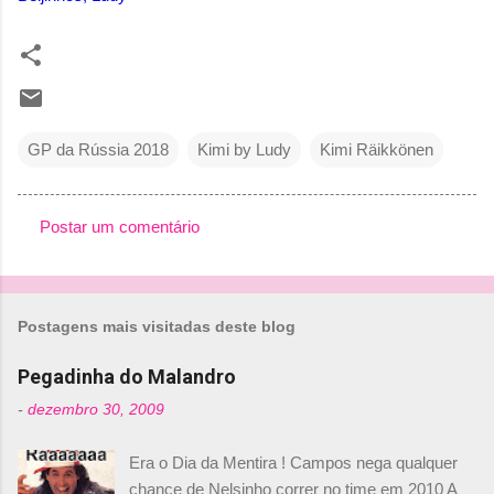
GP da Rússia 2018
Kimi by Ludy
Kimi Räikkönen
Postar um comentário
C
o
m
Postagens mais visitadas deste blog
e
n
Pegadinha do Malandro
t
-
dezembro 30, 2009
á
Era o Dia da Mentira ! Campos nega qualquer
r
chance de Nelsinho correr no time em 2010 A