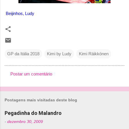
Beijinhos, Ludy
GP da Itália 2018
Kimi by Ludy
Kimi Räikkönen
Postar um comentário
C
o
m
Postagens mais visitadas deste blog
e
n
Pegadinha do Malandro
t
-
dezembro 30, 2009
á